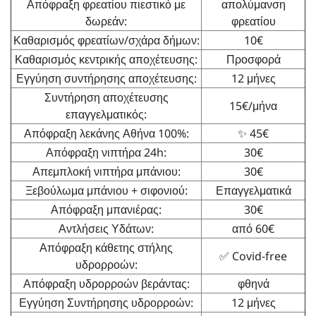
Απόφραξη φρεατίου πιεστικό με
απολύμανση
δωρεάν:
φρεατίου
Καθαρισμός φρεατίων/σχάρα δήμων:
10€
Καθαρισμός κεντρικής αποχέτευσης:
Προσφορά
Εγγύηση συντήρησης αποχέτευσης:
12 μήνες
Συντήρηση αποχέτευσης
15€/μήνα
επαγγελματικός:
Απόφραξη λεκάνης Αθήνα 100%:
✨ 45€
Απόφραξη νιπτήρα 24h:
30€
Απεμπλοκή νιπτήρα μπάνιου:
30€
Ξεβούλωμα μπάνιου + σιφονιού:
Επαγγελματικά
Απόφραξη μπανιέρας:
30€
Αντλήσεις Υδάτων:
από 60€
Απόφραξη κάθετης στήλης
✅ Covid-free
υδρορροών:
Απόφραξη υδρορροών βεράντας:
φθηνά
Εγγύηση Συντήρησης υδρορροών:
12 μήνες