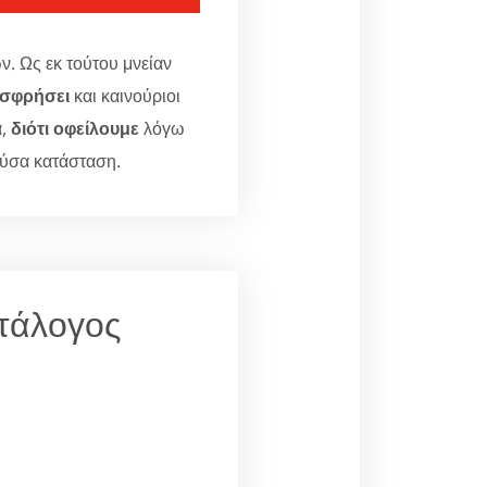
ν. Ως εκ τούτου μνείαν
ισφρήσει
και καινούριοι
ά,
διότι οφείλουμε
λόγω
ούσα κατάσταση.
ατάλογος