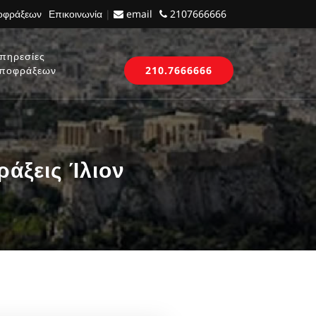
ποφράξεων
Επικοινωνία
|
email
2107666666
πηρεσίες
ποφράξεων
210.7666666
άξεις Ίλιον