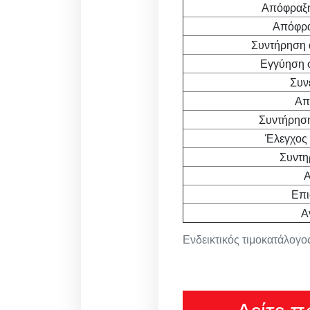
Απόφραξη
Απόφραξ
Συντήρηση 
Εγγύηση 
Συν
Απ
Συντήρηση
Έλεγχος 
Συντη
Α
Επι
Α
Ενδεικτικός τιμοκατάλογος