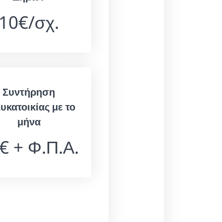
10€/σχ.
Συντήρηση
υκατοικίας με το
μήνα
€ + Φ.Π.Α.