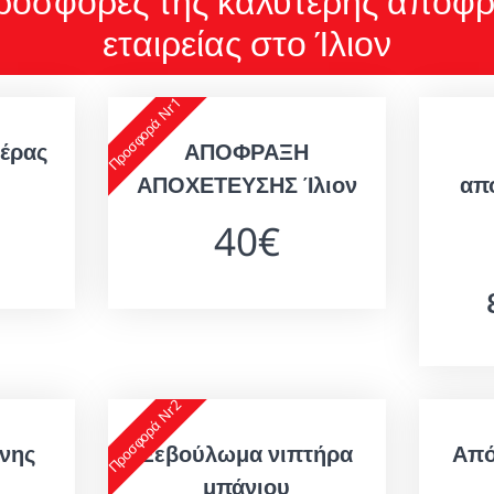
προσφορές της καλύτερης αποφρ
εταιρείας στο Ίλιον
Προσφορά Nr1
έρας
ΑΠΟΦΡΑΞΗ
ΑΠΟΧΕΤΕΥΣΗΣ Ίλιον
απ
40€
Προσφορά Nr2
νης
Ξεβούλωμα νιπτήρα
Από
μπάνιου