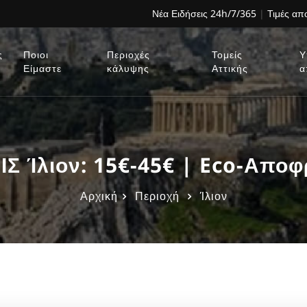
Νέα Ειδήσεις 24h/7/365
|
Τιμές α
ς
Ποιοι
Περιοχές
Τομείς
Υ
Είμαστε
κάλυψης
Αττικής
α
 Ίλιον: 15€-45€ | Eco-Αποφρ
Αρχική
Περιοχή
Ίλιον