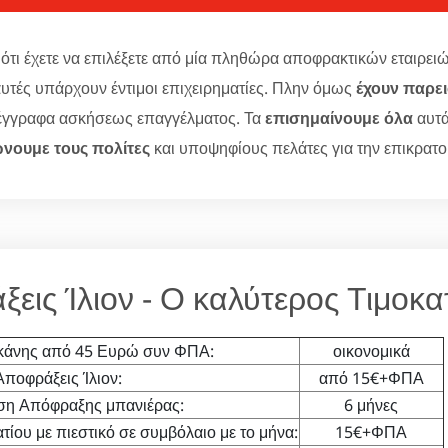
 ότι έχετε να επιλέξετε από μία πληθώρα αποφρακτικών εταιρειώ
υτές υπάρχουν έντιμοι επιχειρηματίες. Πλην όμως
έχουν παρε
 έγγραφα ασκήσεως επαγγέλματος. Τα
επισημαίνουμε όλα
αυτ
νουμε τους πολίτες
και υποψηφίους πελάτες για την επικρατ
εις Ίλιον - Ο καλύτερος Τιμοκ
κάνης από 45 Ευρώ συν ΦΠΑ:
οικονομικά
Αποφράξεις Ίλιον:
από 15€+ΦΠΑ
ση Απόφραξης μπανιέρας:
6 μήνες
ίου με πιεστικό σε συμβόλαιο με το μήνα:
15€+ΦΠΑ