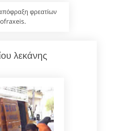
& απόφραξη φρεατίων
fraxeis.
ίου λεκάνης