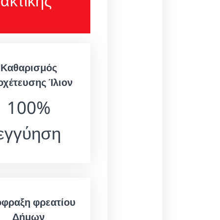
ακτικής
Καθαρισμός
οχέτευσης Ίλιον
100%
εγγύηση
φραξη φρεατίου
Δήμων