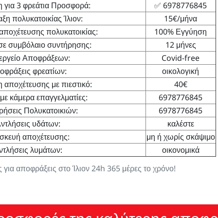
 για 3 φρεάτια Προσφορά:
✅ 6978776845
η πολυκατοικίας Ίλιον:
15€/μήνα
αποχέτευσης πολυκατοικίας:
100% Εγγύηση
σε συμβόλαιο συντήρησης:
12 μήνες
εργείο Αποφράξεων:
Covid-free
οφράξεις φρεατίων:
οικολογική
 αποχέτευσης με πιεστικό:
40€
με κάμερα επαγγελματίες:
6978776845
ρήσεις Πολυκατοικιών:
6978776845
ντλήσεις υδάτων:
καλέστε
σκευή αποχέτευσης:
μη ή χωρίς σκάψιμο
ντλήσεις λυμάτων:
οικονομικά
 για αποφράξεις στο Ίλιον 24h 365 μέρες το χρόνο!