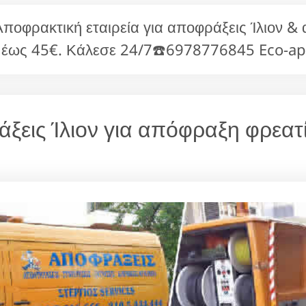
Αποφρακτική εταιρεία για αποφράξεις Ίλιον 
 έως 45€. Κάλεσε 24/7☎️6978776845 Eco-apo
ράξεις Ίλιον για απόφραξη φρεατ