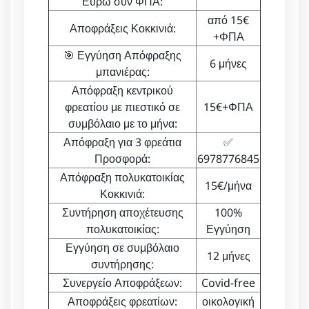
Ευρώ συν ΦΠΑ:
από 15€
Αποφράξεις Κοκκινιά:
+ΦΠΑ
🎯 Εγγύηση Απόφραξης
6 μήνες
μπανιέρας:
Απόφραξη κεντρικού
φρεατίου με πιεστικό σε
15€+ΦΠΑ
συμβόλαιο με το μήνα:
Απόφραξη για 3 φρεάτια
✅
Προσφορά:
6978776845
Απόφραξη πολυκατοικίας
15€/μήνα
Κοκκινιά:
Συντήρηση αποχέτευσης
100%
πολυκατοικίας:
Εγγύηση
Εγγύηση σε συμβόλαιο
12 μήνες
συντήρησης:
Συνεργείο Αποφράξεων:
Covid-free
Αποφράξεις φρεατίων:
οικολογική