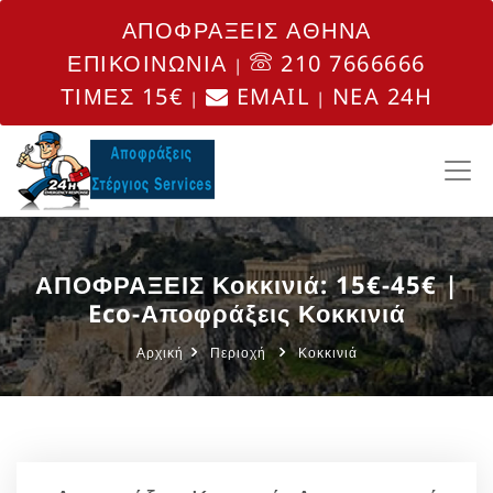
ΑΠΟΦΡΑΞΕΙΣ ΑΘΗΝΑ
ΕΠΙΚΟΙΝΩΝΙΑ
210 7666666
|
ΤΙΜΕΣ 15€
EMAIL
NEA 24H
|
|
ΑΠΟΦΡΑΞΕΙΣ Κοκκινιά: 15€-45€ |
Eco-Αποφράξεις Κοκκινιά
Αρχική
Περιοχή
Κοκκινιά