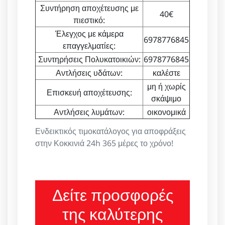
Συντήρηση αποχέτευσης με
40€
πιεστικό:
Έλεγχος με κάμερα
6978776845
επαγγελματίες:
Συντηρήσεις Πολυκατοικιών:
6978776845
Αντλήσεις υδάτων:
καλέστε
μη ή χωρίς
Επισκευή αποχέτευσης:
σκάψιμο
Αντλήσεις λυμάτων:
οικονομικά
Ενδεικτικός τιμοκατάλογος για αποφράξεις
στην Κοκκινιά 24h 365 μέρες το χρόνο!
Δείτε προσφορές
της καλύτερης