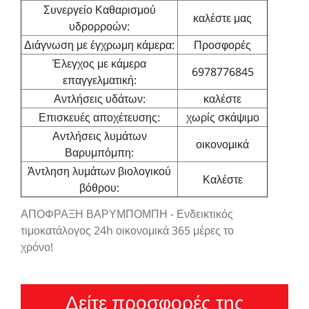
Συνεργείο Καθαρισμού
καλέστε μας
υδρορροών:
Διάγνωση με έγχρωμη κάμερα:
Προσφορές
Έλεγχος με κάμερα
6978776845
επαγγελματική:
Αντλήσεις υδάτων:
καλέστε
Επισκευές αποχέτευσης:
χωρίς σκάψιμο
Αντλήσεις λυμάτων
οικονομικά
Βαρυμπόμπη:
Άντληση λυμάτων βιολογικού
Καλέστε
βόθρου:
ΑΠΟΦΡΑΞΗ ΒΑΡΥΜΠΟΜΠΗ - Ενδεικτικός
τιμοκατάλογος 24h οικονομικά 365 μέρες το
χρόνο!
Δείτε προσφορές της