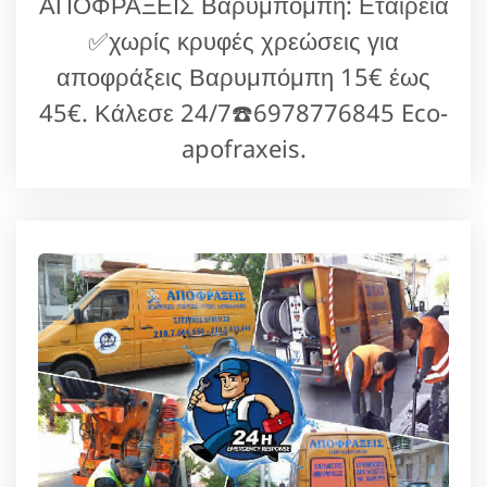
ΑΠΟΦΡΑΞΕΙΣ Βαρυμπόμπη: Εταιρεία
✅χωρίς κρυφές χρεώσεις για
αποφράξεις Βαρυμπόμπη 15€ έως
45€. Κάλεσε 24/7☎️6978776845 Eco-
apofraxeis.