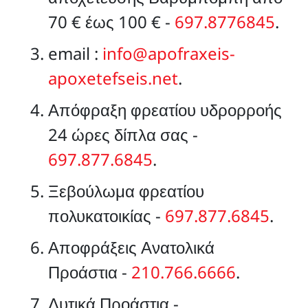
70 € έως 100 € -
697.8776845
.
email :
info@apofraxeis-
apoxetefseis.net
.
Απόφραξη φρεατίου υδρορροής
24 ώρες δίπλα σας -
697.877.6845
.
Ξεβούλωμα φρεατίου
πολυκατοικίας -
697.877.6845
.
Αποφράξεις Ανατολικά
Προάστια -
210.766.6666
.
Δυτικά Προάστια -