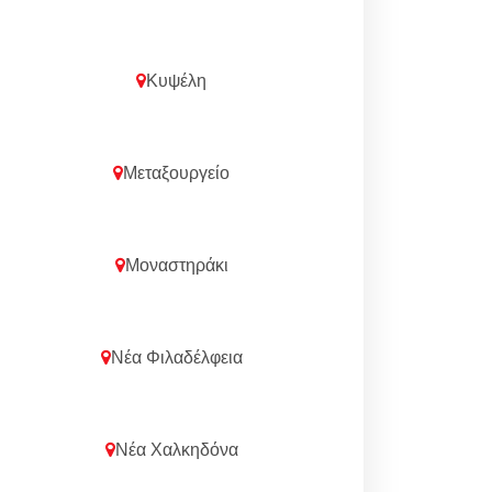
Κυψέλη
Μεταξουργείο
Μοναστηράκι
Νέα Φιλαδέλφεια
Νέα Χαλκηδόνα