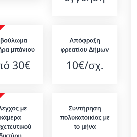
εβούλωμα
Απόφραξη
ήρα μπάνιου
φρεατίου Δήμων
πό 30€
10€/σχ.
λεγχος με
Συντήρηση
κάμερα
πολυκατοικίας με
χετευτικού
το μήνα
δικτύου