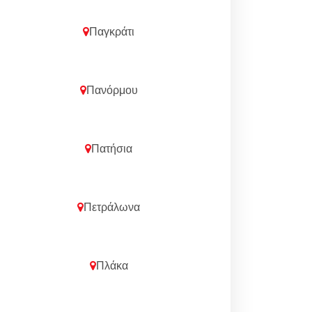
Παγκράτι
Πανόρμου
Πατήσια
Πετράλωνα
Πλάκα