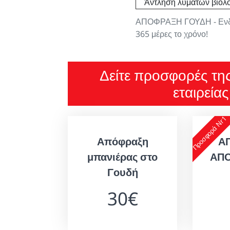
Άντληση λυμάτων βιολο
ΑΠΟΦΡΑΞΗ ΓΟΥΔΗ - Ενδει
365 μέρες το χρόνο!
Δείτε προσφορές τη
εταιρεία
Προσφορά Nr1
Απόφραξη
Α
μπανιέρας στο
ΑΠ
Γουδή
30€