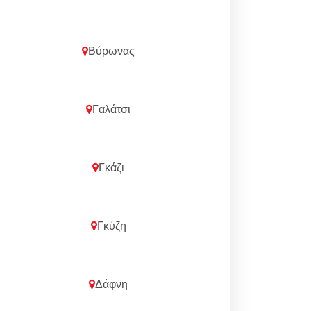
Βύρωνας
Γαλάτσι
Γκάζι
Γκύζη
Δάφνη