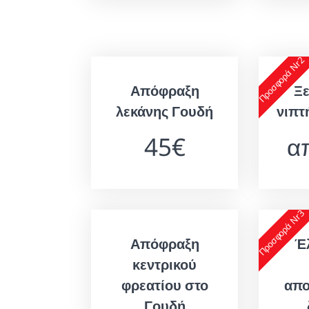
Προσφορά Nr2
Απόφραξη
Ξ
λεκάνης Γουδή
νιπτ
45€
α
Προσφορά Nr3
Απόφραξη
Έ
κεντρικού
φρεατίου στο
απο
Γουδή