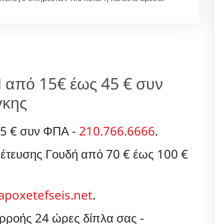
πό 15€ έως 45 € συν
γκης
5 € συν ΦΠΑ -
210.766.6666
.
έτευσης Γουδή από 70 € έως 100 €
apoxetefseis.net
.
ροής 24 ώρες δίπλα σας -