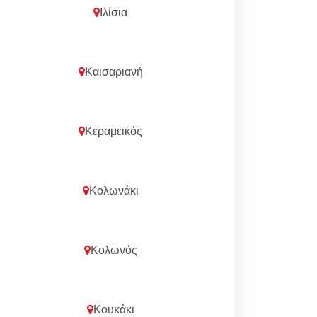
Ιλίσια
Καισαριανή
Κεραμεικός
Κολωνάκι
Κολωνός
Κουκάκι