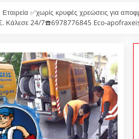
ταιρεία ✅χωρίς κρυφές χρεώσεις για αποφ
€. Κάλεσε 24/7☎️6978776845 Eco-apofraxeis