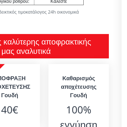
γικού βόθρου:
Καλέστε
κτικός τιμοκατάλογος 24h οικονομικά
ς καλύτερης αποφρακτικής
ς μας αναλυτικά
ΠΟΦΡΑΞΗ
Καθαρισμός
ΟΧΕΤΕΥΣΗΣ
αποχέτευσης
Γουδή
Γουδή
40€
100%
εγγύηση