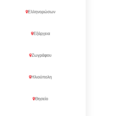
Ελληνορώσων
Εξάρχεια
Ζωγράφου
Ηλιούπολη
Θησείο