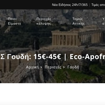
Νέα Ειδήσεις 24h/7/365
|
Τιμές α
ς
Ποιοι
Περιοχές
Τομείς
Υ
Είμαστε
κάλυψης
Αττικής
α
 Γουδή: 15€-45€ | Eco-Apofr
Αρχική
Περιοχές
Γουδή