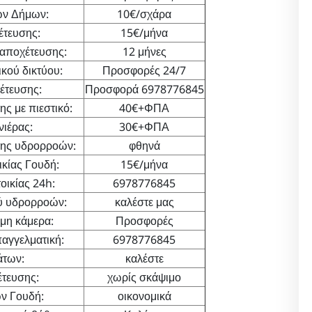
ων Δήμων:
10€/σχάρα
έτευσης:
15€/μήνα
αποχέτευσης:
12 μήνες
κού δικτύου:
Προσφορές 24/7
έτευσης:
Προσφορά 6978776845
ς με πιεστικό:
40€+ΦΠΑ
ιέρας:
30€+ΦΠΑ
λης υδρορροών:
φθηνά
κίας Γουδή:
15€/μήνα
ικίας 24h:
6978776845
ύ υδρορροών:
καλέστε μας
μη κάμερα:
Προσφορές
αγγελματική:
6978776845
άτων:
καλέστε
έτευσης:
χωρίς σκάψιμο
ν Γουδή:
οικονομικά