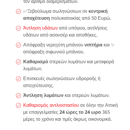
τον αριθμό διαμερισμάτων.
✅Ξεβούλωμα σωληνώσεων σε
κεντρική
αποχέτευση
πολυκατοικίας από 50 Ευρώ.
Άντληση υδάτων
από υπόγειο, αντλήσεις
υδάτων από ασανσέρ και αποθήκες.
Απόφραξη νεροχύτη μπάνιου
νιπτήρα
και ✨
απόφραξη σιφωνιού μπάνιου.
Καθαρισμό
στερεών λυμάτων και μεταφορά
λυμάτων.
Επισκευές σωληνώσεων υδροροής ή
αποχεύτευσης.
Άντληση λυμάτων
και στερεών λυμάτων.
Καθαρισμός αντλιοστασίου
σε όλην την Αττική
με επαγγελματίες
24 ώρες το 24 ωρο
365
μέρες το χρόνο και τιμές άκρως οικονομικά.