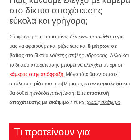
στο δίκτυο αποχέτευσης
εύκολα και γρήγορα;
Σύμφωνα με τα παραπάνω
δεν είναι ασυνήθιστο
για
μας να αφαιρούμε και ρίζες έως και
8 μέτρων σε
βάθος
στο δίκτυο
κάθετης στήλης υδροροής
. Αλλά και
το δίκτυο αποχέτευσης μπορεί να ελεγχθεί με χρήση
κάμερας στην απόφραξη
. Μόνο τότε θα εντοπιστεί
απόλυτα η
ρίζα
του προβλήματος
στην κυριολεξία
και
θα δοθεί η
ενδεδειγμένη λύση
: Είτε
επισκευή
αποχέτευσης με σκάψιμο
είτε και
χωρίς σκάψιμο
.
Τι προτείνουν για