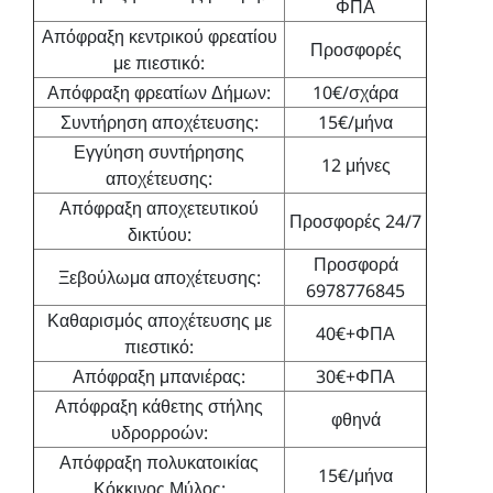
ΦΠΑ
Απόφραξη κεντρικού φρεατίου
Προσφορές
με πιεστικό:
Απόφραξη φρεατίων Δήμων:
10€/σχάρα
Συντήρηση αποχέτευσης:
15€/μήνα
Εγγύηση συντήρησης
12 μήνες
αποχέτευσης:
Απόφραξη αποχετευτικού
Προσφορές 24/7
δικτύου:
Προσφορά
Ξεβούλωμα αποχέτευσης:
6978776845
Καθαρισμός αποχέτευσης με
40€+ΦΠΑ
πιεστικό:
Απόφραξη μπανιέρας:
30€+ΦΠΑ
Απόφραξη κάθετης στήλης
φθηνά
υδρορροών:
Απόφραξη πολυκατοικίας
15€/μήνα
Κόκκινος Μύλος: