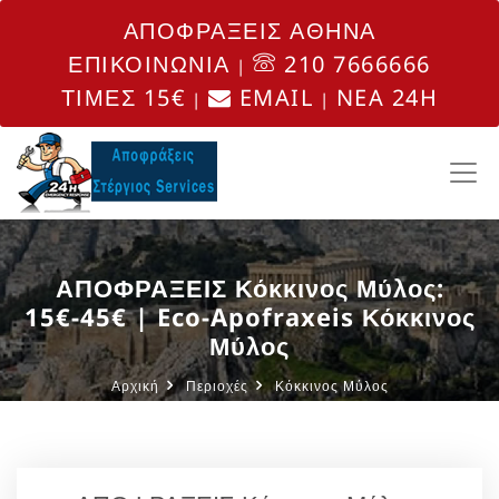
ΑΠΟΦΡΑΞΕΙΣ ΑΘΗΝΑ
ΕΠΙΚΟΙΝΩΝΙΑ
210 7666666
|
ΤΙΜΕΣ 15€
EMAIL
NEA 24H
|
|
ΑΠΟΦΡΑΞΕΙΣ Κόκκινος Μύλος:
15€-45€ | Eco-Apofraxeis Κόκκινος
Μύλος
Αρχική
Περιοχές
Κόκκινος Μύλος