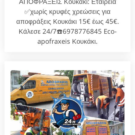
ΑΠΟΦΡΑΞΕΙΣ Κουκάκι: Εταιρεία
✅χωρίς κρυφές χρεώσεις για
αποφράξεις Κουκάκι 15€ έως 45€.
Κάλεσε 24/7☎️6978776845 Eco-
apofraxeis Κουκάκι.