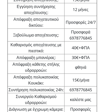
Εγγύηση συντήρησης
12 μήνες
αποχέτευσης:
Απόφραξη αποχετευτικού
Προσφορές 24/7
δικτύου:
Προσφορά
Ξεβούλωμα αποχέτευσης:
6978776845
Καθαρισμός αποχέτευσης με
40€+ΦΠΑ
πιεστικό:
Απόφραξη μπανιέρας:
30€+ΦΠΑ
Απόφραξη κάθετης στήλης
φθηνά
υδρορροών:
Απόφραξη πολυκατοικίας
15€/μήνα
Κουκάκι:
Συντήρηση πολυκατοικίας 24h:
6978776845
Συνεργείο Καθαρισμού
καλέστε μας
υδρορροών:
Διάγνωση με έγχρωμη κάμερα:
Προσφορές