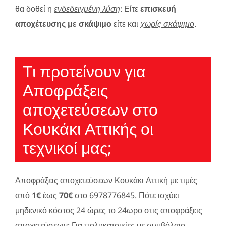
θα δοθεί η
ενδεδειγμένη λύση
: Είτε
επισκευή
αποχέτευσης με σκάψιμο
είτε και
χωρίς σκάψιμο
.
Τι προτείνουν για
Αποφράξεις
αποχετεύσεων στο
Κουκάκι Αττικής οι
τεχνικοί μας;
Αποφράξεις αποχετεύσεων Κουκάκι Αττική με τιμές
από
1€
έως
70€
στο 6978776845. Πότε ισχύει
μηδενικό κόστος 24 ώρες το 24ωρο στις αποφράξεις
αποχετεύσεων; Για πολυκατοικίες με συμβόλαιο