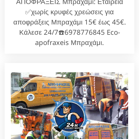
ΑΠΟΦΡΑΞΕΙΣ Μπραχάμι: Εταιρεία
✅χωρίς κρυφές χρεώσεις για
αποφράξεις Μπραχάμι 15€ έως 45€.
Κάλεσε 24/7☎️6978776845 Eco-
apofraxeis Μπραχάμι.