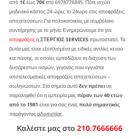
από
1€
έως
70€
στο 6978776845. Πότε ισχύει
μηδενικό κόστος 24 ώρες το 24ωρο στις αποφράξεις
αποχετεύσεων; Για πολυκατοικίες με συμβόλαιο
συντήρησης με το μήνα. Ενημερώνουμε ότι για
αποφράξεις
η
ΣΤΕΡΓΙΟΣ SERVICES
πρωτοστατεί. Τα
βυτία μας είναι εξοπλισμένα με ειδικές αντλίες κενού
και πίεσης, οι οποίες εμποδίζουν τη διάχυση των
δυσάρεστων οσμών, γεγονός που εγγυάται
αποτελεσματικές αποφράξεις αποχετεύσεων –
σωληνώσεων. Στο σημείο αυτό
δεν πρέπει
να
παραληφθεί ότι η εμπειρία μας
πέραν των 40 ετών
από το 1981
είναι για σας ένας
πολύ σημαντικός
παράγοντας
αξιοπιστίας
.
Καλέστε μας στο
210.7666666