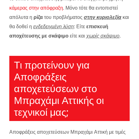
κάμερας στην απόφραξη
. Μόνο τότε θα εντοπιστεί
απόλυτα η
ρίζα
του προβλήματος
στην κυριολεξία
και
θα δοθεί η
ενδεδειγμένη λύση
: Είτε
επισκευή
αποχέτευσης με σκάψιμο
είτε και
χωρίς σκάψιμο
.
Τι προτείνουν για
Αποφράξεις
αποχετεύσεων στο
Μπραχάμι Αττικής οι
τεχνικοί μας;
Αποφράξεις αποχετεύσεων Μπραχάμι Αττική με τιμές