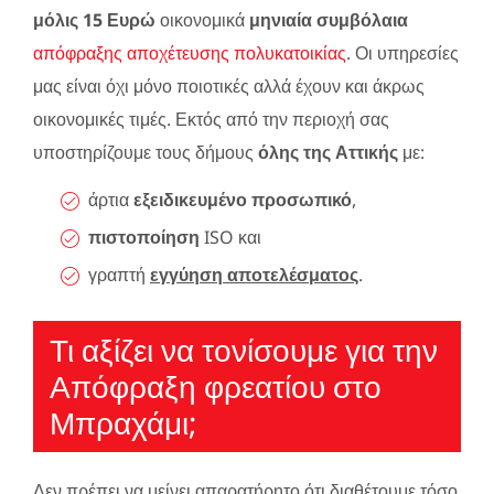
μόλις 15 Ευρώ
οικονομικά
μηνιαία συμβόλαια
απόφραξης αποχέτευσης πολυκατοικίας
. Οι υπηρεσίες
μας είναι όχι μόνο ποιοτικές αλλά έχουν και άκρως
οικονομικές τιμές. Εκτός από την περιοχή σας
υποστηρίζουμε τους δήμους
όλης της Αττικής
με:
άρτια
εξειδικευμένο προσωπικό
,
πιστοποίηση
ISO και
γραπτή
εγγύηση αποτελέσματος
.
Τι αξίζει να τονίσουμε για την
Απόφραξη φρεατίου στο
Μπραχάμι;
Δεν πρέπει να μείνει απαρατήρητο ότι διαθέτουμε τόσο