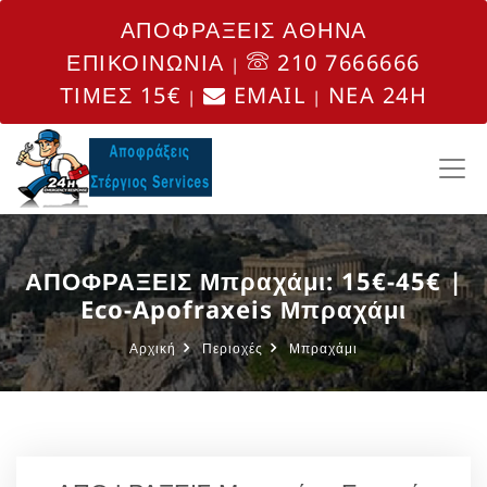
ΑΠΟΦΡΑΞΕΙΣ ΑΘΗΝΑ
ΕΠΙΚΟΙΝΩΝΙΑ
210 7666666
|
ΤΙΜΕΣ 15€
EMAIL
NEA 24H
|
|
ΑΠΟΦΡΑΞΕΙΣ Μπραχάμι: 15€-45€ |
Eco-Apofraxeis Μπραχάμι
Αρχική
Περιοχές
Μπραχάμι