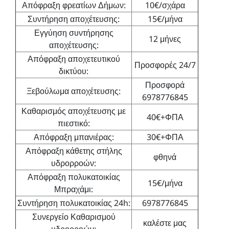
Απόφραξη φρεατίων Δήμων:
10€/σχάρα
Συντήρηση αποχέτευσης:
15€/μήνα
Εγγύηση συντήρησης
12 μήνες
αποχέτευσης:
Απόφραξη αποχετευτικού
Προσφορές 24/7
δικτύου:
Προσφορά
Ξεβούλωμα αποχέτευσης:
6978776845
Καθαρισμός αποχέτευσης με
40€+ΦΠΑ
πιεστικό:
Απόφραξη μπανιέρας:
30€+ΦΠΑ
Απόφραξη κάθετης στήλης
φθηνά
υδρορροών:
Απόφραξη πολυκατοικίας
15€/μήνα
Μπραχάμι:
Συντήρηση πολυκατοικίας 24h:
6978776845
Συνεργείο Καθαρισμού
καλέστε μας
υδρορροών: