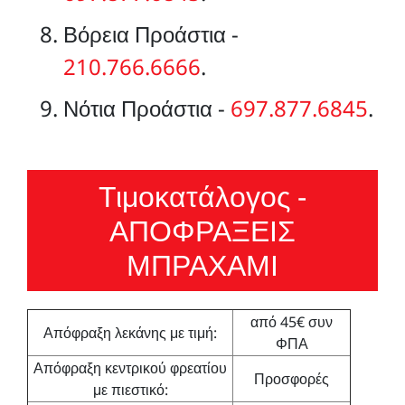
Βόρεια Προάστια -
210.766.6666
.
Νότια Προάστια -
697.877.6845
.
Τιμοκατάλογος -
ΑΠΟΦΡΑΞΕΙΣ
ΜΠΡΑΧΑΜΙ
από 45€ συν
Απόφραξη λεκάνης με τιμή:
ΦΠΑ
Απόφραξη κεντρικού φρεατίου
Προσφορές
με πιεστικό: