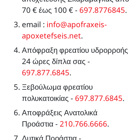
70 € έως 100 € -
697.8776845
.
email :
info@apofraxeis-
apoxetefseis.net
.
Απόφραξη φρεατίου υδρορροής
24 ώρες δίπλα σας -
697.877.6845
.
Ξεβούλωμα φρεατίου
πολυκατοικίας -
697.877.6845
.
Αποφράξεις Ανατολικά
Προάστια -
210.766.6666
.
Δυτικά Προάστια -