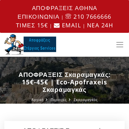
ΑΠΟΦΡΑΞΕΙΣ ΑΘΗΝΑ
ΕΠΙΚΟΙΝΩΝΙΑ
210 7666666
|
ΤΙΜΕΣ 15€
EMAIL
NEA 24H
|
|
ΑΠΟΦΡΑΞΕΙΣ Σκαραμαγκάς:
15€-45€ | Eco-Apofraxeis
Σκαραμαγκάς
Αρχική
Περιοχές
Σκαραμαγκάς