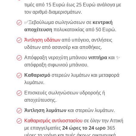
τιμές από 15 Ευρώ έως 25 Ευρώ ανάλογα με
τον αριθμό διαμερισμάτων.
✅Ξεβούλωμα σωληνώσεων σε
κεντρική
αποχέτευση
πολυκατοικίας από 50 Ευρώ.
Άντληση υδάτων
από υπόγειο, αντλήσεις
υδάτων από ασανσέρ και αποθήκες.
Απόφραξη νεροχύτη μπάνιου
νιπτήρα
και ✨
απόφραξη σιφωνιού μπάνιου.
Καθαρισμό
στερεών λυμάτων και μεταφορά
λυμάτων.
Επισκευές σωληνώσεων υδροροής ή
αποχεύτευσης.
Άντληση λυμάτων
και στερεών λυμάτων.
Καθαρισμός αντλιοστασίου
σε όλην την Αττική
με επαγγελματίες
24 ώρες το 24 ωρο
365
μέρες το χρόνο και τιμές άκρως οικονομικά.