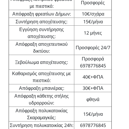
Προσφορές
με πιεστικό:
Απόφραξη φρεατίων Δήμων:
10€/σχάρα
Συντήρηση αποχέτευσης:
15€/μήνα
Εγγύηση συντήρησης
12 μήνες
αποχέτευσης:
Απόφραξη αποχετευτικού
Προσφορές 24/7
δικτύου:
Προσφορά
Ξεβούλωμα αποχέτευσης:
6978776845
Καθαρισμός αποχέτευσης με
40€+ΦΠΑ
πιεστικό:
Απόφραξη μπανιέρας:
30€+ΦΠΑ
Απόφραξη κάθετης στήλης
φθηνά
υδρορροών:
Απόφραξη πολυκατοικίας
15€/μήνα
Σκαραμαγκάς:
Συντήρηση πολυκατοικίας 24h:
6978776845