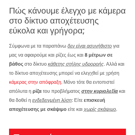
Πώς κάνουμε έλεγχο με κάμερα
στο δίκτυο αποχέτευσης
εύκολα και γρήγορα;
Σύμφωνα με τα παραπάνω
δεν είναι ασυνήθιστο
για
μας να αφαιρούμε και ρίζες έως και
8 μέτρων σε
βάθος
στο δίκτυο
κάθετης στήλης υδροροής
. Αλλά και
το δίκτυο αποχέτευσης μπορεί να ελεγχθεί με χρήση
κάμερας στην απόφραξη
. Μόνο τότε θα εντοπιστεί
απόλυτα η
ρίζα
του προβλήματος
στην κυριολεξία
και
θα δοθεί η
ενδεδειγμένη λύση
: Είτε
επισκευή
αποχέτευσης με σκάψιμο
είτε και
χωρίς σκάψιμο
.