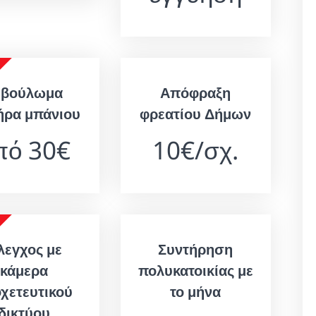
εβούλωμα
Απόφραξη
ήρα μπάνιου
φρεατίου Δήμων
πό 30€
10€/σχ.
λεγχος με
Συντήρηση
κάμερα
πολυκατοικίας με
χετευτικού
το μήνα
δικτύου