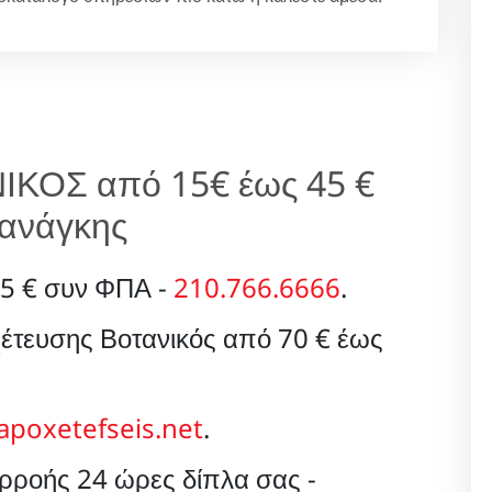
ΚΟΣ από 15€ έως 45 €
ανάγκης
5 € συν ΦΠΑ -
210.766.6666
.
έτευσης Βοτανικός από 70 € έως
apoxetefseis.net
.
ροής 24 ώρες δίπλα σας -