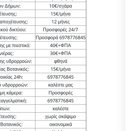
ων Δήμων:
10€/σχάρα
έτευσης:
15€/μήνα
αποχέτευσης:
12 μήνες
κού δικτύου:
Προσφορές 24/7
έτευσης:
Προσφορά 6978776845
ς με πιεστικό:
40€+ΦΠΑ
ιέρας:
30€+ΦΠΑ
λης υδρορροών:
φθηνά
ας Βοτανικός:
15€/μήνα
ικίας 24h:
6978776845
ύ υδρορροών:
καλέστε μας
μη κάμερα:
Προσφορές
αγγελματική:
6978776845
άτων:
καλέστε
έτευσης:
χωρίς σκάψιμο
Βοτανικός:
οικονομικά