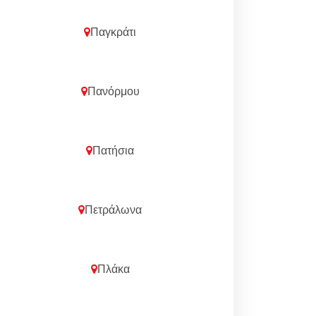
Παγκράτι
Πανόρμου
Πατήσια
Πετράλωνα
Πλάκα