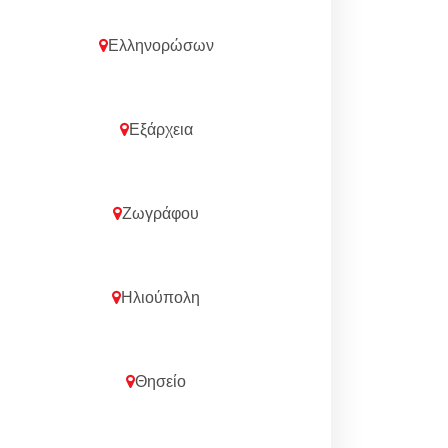
Ελληνορώσων
Εξάρχεια
Ζωγράφου
Ηλιούπολη
Θησείο