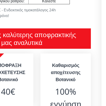
γικού βόθρου:
Καλέστε
Ενδεικτικός τιμοκατάλογος 24h
χρόνο!
ς καλύτερης αποφρακτικής
ς μας αναλυτικά
ΠΟΦΡΑΞΗ
Καθαρισμός
ΟΧΕΤΕΥΣΗΣ
αποχέτευσης
Βοτανικό
Βοτανικό
40€
100%
εγγύηση