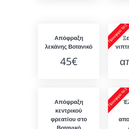
Προσφορά Nr2
Απόφραξη
Ξ
λεκάνης Βοτανικό
νιπτ
45€
α
Προσφορά Nr3
Απόφραξη
Έ
κεντρικού
φρεατίου στο
απο
Βοτανικό