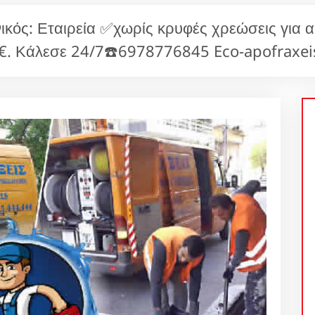
ός: Εταιρεία ✅χωρίς κρυφές χρεώσεις για α
€. Κάλεσε 24/7☎️6978776845 Eco-apofraxeis