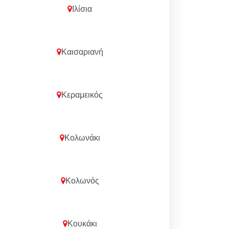
Ιλίσια
Καισαριανή
Κεραμεικός
Κολωνάκι
Κολωνός
Κουκάκι