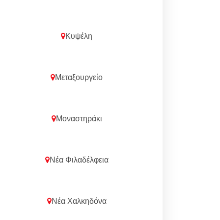
Κυψέλη
Μεταξουργείο
Μοναστηράκι
Νέα Φιλαδέλφεια
Νέα Χαλκηδόνα