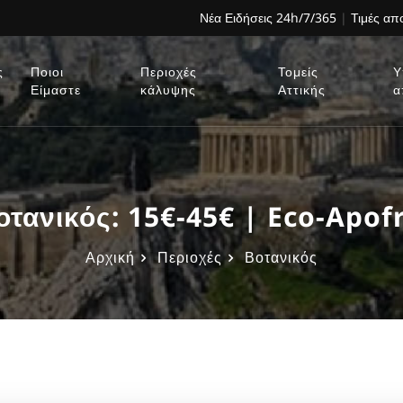
Νέα Ειδήσεις 24h/7/365
|
Τιμές α
ς
Ποιοι
Περιοχές
Τομείς
Υ
Είμαστε
κάλυψης
Αττικής
α
ανικός: 15€-45€ | Eco-Apofr
Αρχική
Περιοχές
Βοτανικός