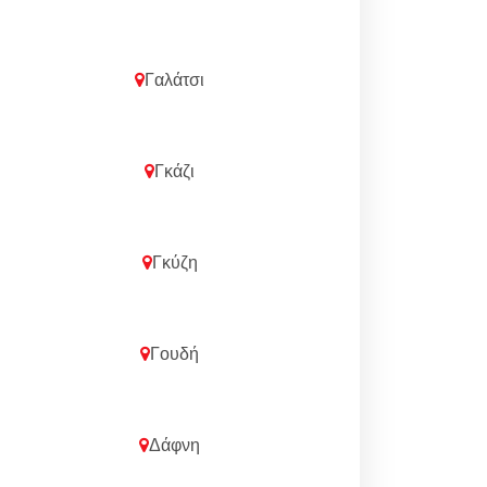
Γαλάτσι
Γκάζι
Γκύζη
Γουδή
Δάφνη