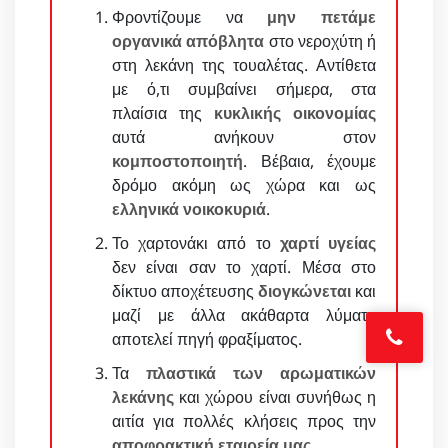
Φροντίζουμε να
μην πετάμε
οργανικά απόβλητα
στο νεροχύτη ή
στη λεκάνη της τουαλέτας. Αντίθετα
με ό,τι συμβαίνει σήμερα, στα
πλαίσια της
κυκλικής οικονομίας
αυτά ανήκουν στον
κομποστοποιητή
. Βέβαια, έχουμε
δρόμο ακόμη ως χώρα και ως
ελληνικά νοικοκυριά
.
Το χαρτονάκι από το
χαρτί υγείας
δεν είναι σαν το χαρτί. Μέσα στο
δίκτυο αποχέτευσης
διογκώνεται
και
μαζί με άλλα ακάθαρτα λύματα
αποτελεί πηγή φραξίματος.
Τα
πλαστικά των αρωματικών
λεκάνης
και χώρου είναι συνήθως η
αιτία για πολλές κλήσεις προς την
αποφρακτική εταιρεία μας
.