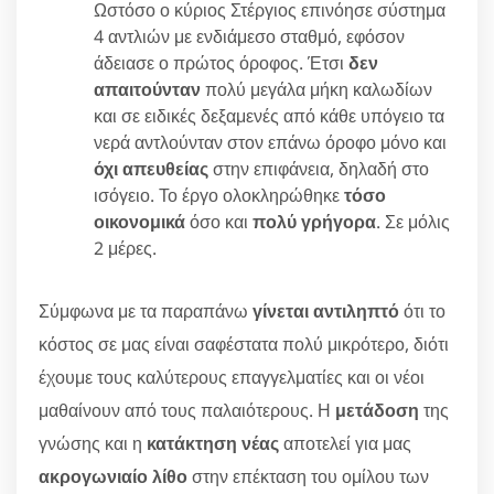
Ωστόσο ο κύριος Στέργιος επινόησε σύστημα
4 αντλιών με ενδιάμεσο σταθμό, εφόσον
άδειασε ο πρώτος όροφος. Έτσι
δεν
απαιτούνταν
πολύ μεγάλα μήκη καλωδίων
και σε ειδικές δεξαμενές από κάθε υπόγειο τα
νερά αντλούνταν στον επάνω όροφο μόνο και
όχι απευθείας
στην επιφάνεια, δηλαδή στο
ισόγειο. Το έργο ολοκληρώθηκε
τόσο
οικονομικά
όσο και
πολύ γρήγορα
. Σε μόλις
2 μέρες.
Σύμφωνα με τα παραπάνω
γίνεται αντιληπτό
ότι το
κόστος σε μας είναι σαφέστατα πολύ μικρότερο, διότι
έχουμε τους καλύτερους επαγγελματίες και οι νέοι
μαθαίνουν από τους παλαιότερους. Η
μετάδοση
της
γνώσης και η
κατάκτηση νέας
αποτελεί για μας
ακρογωνιαίο λίθο
στην επέκταση του ομίλου των