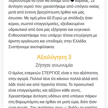
περισσότερα να ήταν θα δίναμε από ❤️ καρδιάς. Σε
άντληση νερού που χρειαστήκαμε από υπόγειο οικίας
μετά από έντονη βροχόπτωση ήρθαν και μας
έσωσαν. Με τιμή μόνο 60 Ευρώ με απόδειξη ήταν
κύριοι, σωστοί επαγγελματίες, εξειδικευμένοι
υδραυλικοί από όσα μας εξήγησαν και ευγενικοί.
Ενθουσιαστήκαμε που υπάρχει τέτοια επιχείρηση με
άριστη οργάνωση και υποδομές στην Ελλάδα.
Συστήνουμε ανεπιφύλακτα.
Αξιολόγηση 3
Ζήτησε ανωνυμία
Ο όμιλος εταιρειών ΣΤΕΡΓΙΟΣ είναι ο πιο αξιόπιστος
στην αγορά. Πολλοί λένε ότι κάνουν πολλά αλλά από
λάδι πολύ και από τηγανίτα τίποτα. Το προσωπικό
είναι επαγγελματίες και αξίζουν κάθε σεντς.
Χρειαστήκαμε άντληση υδάτων από υπόγειο πάρκιν
στη Βαρυμπόμπη και ήρθαν σε μισή ώρα, διότι ήταν
ώρα αιχμής. Στις αντλήσεις τους ✅ βγάζω το καπέλο.