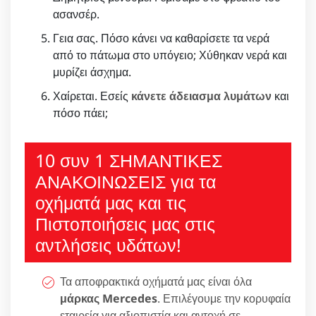
ασανσέρ.
Γεια σας. Πόσο κάνει να καθαρίσετε τα νερά
από το πάτωμα στο υπόγειο; Χύθηκαν νερά και
μυρίζει άσχημα.
Χαίρεται. Εσείς
κάνετε άδειασμα λυμάτων
και
πόσο πάει;
10 συν 1 ΣΗΜΑΝΤΙΚΕΣ
ΑΝΑΚΟΙΝΩΣΕΙΣ για τα
οχήματά μας και τις
Πιστοποιήσεις μας στις
αντλήσεις υδάτων!
Τα αποφρακτικά οχήματά μας είναι όλα
μάρκας Mercedes
. Επιλέγουμε την κορυφαία
εταιρεία για αξιοπιστία και αντοχή σε