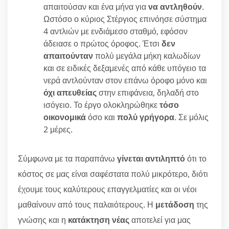
απαιτούσαν και ένα μήνα για
να αντληθούν
.
Ωστόσο ο κύριος Στέργιος επινόησε σύστημα
4 αντλιών με ενδιάμεσο σταθμό, εφόσον
άδειασε ο πρώτος όροφος. Έτσι
δεν
απαιτούνταν
πολύ μεγάλα μήκη καλωδίων
και σε ειδικές δεξαμενές από κάθε υπόγειο τα
νερά αντλούνταν στον επάνω όροφο μόνο και
όχι απευθείας
στην επιφάνεια, δηλαδή στο
ισόγειο. Το έργο ολοκληρώθηκε
τόσο
οικονομικά
όσο και
πολύ γρήγορα
. Σε μόλις
2 μέρες.
Σύμφωνα με τα παραπάνω
γίνεται αντιληπτό
ότι το
κόστος σε μας είναι σαφέστατα πολύ μικρότερο, διότι
έχουμε τους καλύτερους επαγγελματίες και οι νέοι
μαθαίνουν από τους παλαιότερους. Η
μετάδοση
της
γνώσης και η
κατάκτηση νέας
αποτελεί για μας