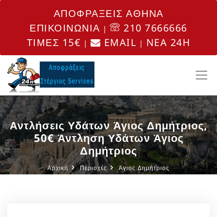
ΑΠΟΦΡΑΞΕΙΣ ΑΘΗΝΑ
ΕΠΙΚΟΙΝΩΝΙΑ
210 7666666
|
ΤΙΜΕΣ 15€
EMAIL
NEA 24H
|
|
Αντλήσεις Υδάτων Άγιος Δημήτριος,
50€ Άντληση Υδάτων Άγιος
Δημήτριος
Αρχική
Περιοχές
Άγιος Δημήτριος