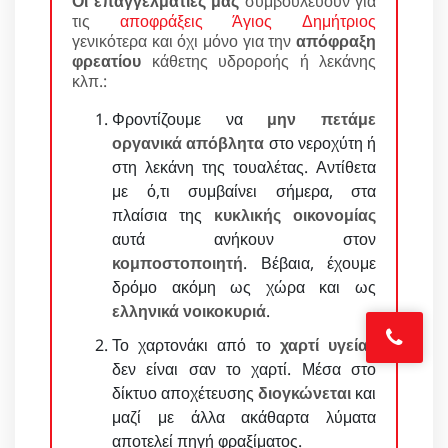
Οι επαγγελματίες μας
συμβουλεύουν για
τις
αποφράξεις Άγιος Δημήτριος
γενικότερα και όχι μόνο για την
απόφραξη
φρεατίου
κάθετης υδροροής ή λεκάνης
κλπ.:
Φροντίζουμε να
μην πετάμε
οργανικά απόβλητα
στο νεροχύτη ή
στη λεκάνη της τουαλέτας. Αντίθετα
με ό,τι συμβαίνει σήμερα, στα
πλαίσια της
κυκλικής οικονομίας
αυτά ανήκουν στον
κομποστοποιητή
. Βέβαια, έχουμε
δρόμο ακόμη ως χώρα και ως
ελληνικά νοικοκυριά
.
Το χαρτονάκι από το
χαρτί υγείας
δεν είναι σαν το χαρτί. Μέσα στο
δίκτυο αποχέτευσης
διογκώνεται
και
μαζί με άλλα ακάθαρτα λύματα
αποτελεί πηγή φραξίματος.