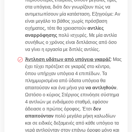
στα υπόγεια, διότι δεν γνωρίζουν πώς να
αντιμετωπίσουν μία κατάσταση. Εξηγούμε: Αν
είναι μεγάλο το βάθος χωρίς πρόσβαση
οχήματος, τότε θα χρειαστούν
αντλίες
αναρρόφησης
πολύ ισχυρές. Με μία αντλία
συνήθως ο χρόνος είναι διπλάσιος από όσο
να γίνει η εργασία με διπλές αντλίες.
Άντληση υδάτων από υπόγειo γκαράζ
: Μας
έχει τύχει πρότζεκτ σε γκαράζ στο κέντρο,
όπου υπήρχαν υπόγεια 4 επιπέδων. Τα
πλημμυρισμένα από ύδατα υπόγεια θα
απαιτούσαν και ένα μήνα για
να αντληθούν
.
Ωστόσο ο κύριος Στέργιος επινόησε σύστημα
4 αντλιών με ενδιάμεσο σταθμό, εφόσον
άδειασε ο πρώτος όροφος. Έτσι
δεν
απαιτούνταν
πολύ μεγάλα μήκη καλωδίων
και σε ειδικές δεξαμενές από κάθε υπόγειο τα
νερά αντλούνταν στον επάνω όροφο μόνο και