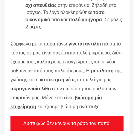
όχι απευθείας
στην επιφάνεια, δηλαδή στο
ισόγειο. Το έργο ολοκληρώθηκε
τόσο
οικονομικά
όσο και
πολύ γρήγορα
. Σε μόλις
2 μέρες.
Σύμφωνα με τα παραπάνω
γίνεται αντιληπτό
ότι το
κόστος σε μας είναι σαφέστατα πολύ μικρότερο, διότι
έχουμε τους καλύτερους επαγγελματίες και οι νέοι
μαθαίνουν από τους παλαιότερους. Η
μετάδοση
της
γνώσης και η
κατάκτηση νέας
αποτελεί για μας
ακρογωνιαίο λίθο
στην επέκταση του ομίλου των
εταιρειών μας. Μόνο έτσι είναι
βιώσιμη μία
επιχείρηση
και έχουμε βιώσιμη ανάπτυξη.
Δυστυχώς δεν κάνουν τα ράσα τον παπά.