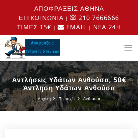
ΑΠΟΦΡΑΞΕΙΣ ΑΘΗΝΑ
ΕΠΙΚΟΙΝΩΝΙΑ
210 7666666
|
ΤΙΜΕΣ 15€
EMAIL
NEA 24H
|
|
Αντλήσεις Υδάτων Ανθούσα, 50€
Άντληση Υδάτων Ανθούσα
Αρχική
Περιοχές
Ανθούσα