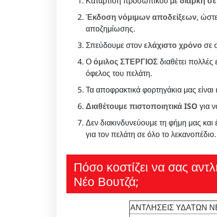
Κατάρτιση προσωπικού με
διαρκή σε
Έκδοση νόμιμων αποδείξεων
, ώστ
αποζημίωσης.
Σπεύδουμε στον
ελάχιστο χρόνο
σε σ
Ο
όμιλος ΣΤΕΡΓΙΟΣ
διαθέτει πολλές ε
όφελος του πελάτη.
Τα αποφρακτικά φορτηγάκια μας είναι
Διαθέτουμε πιστοποιητικά ISO
για ν
Δεν διακινδυνεύουμε τη φήμη μας και
για τον πελάτη σε όλο το λεκανοπέδιο.
Πόσο κοστίζει να σας αντ
Νέο Βουτζά;
ΑΝΤΛΗΣΕΙΣ ΥΔΑΤΩΝ ΝΕ