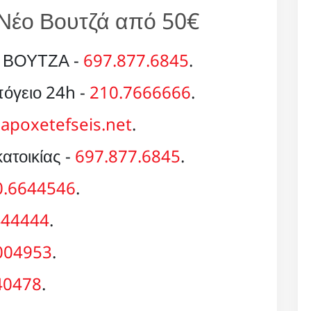
Νέο Βουτζά από 50€
 ΒΟΥΤΖΑ -
697.877.6845
.
όγειο 24h -
210.7666666
.
apoxetefseis.net
.
ατοικίας -
697.877.6845
.
0.6644546
.
444444
.
004953
.
40478
.