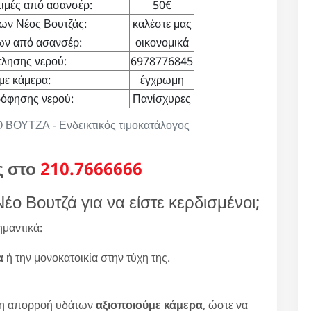
ιμές από ασανσέρ:
50€
ων Νέος Βουτζάς:
καλέστε μας
ων από ασανσέρ:
οικονομικά
λησης νερού:
6978776845
με κάμερα:
έγχρωμη
ρόφησης νερού:
Πανίσχυρες
ΥΤΖΑ - Ενδεικτικός τιμοκατάλογος
ς στο
210.7666666
έο Βουτζά για να είστε κερδισμένοι;
μαντικά:
α
ή την μονοκατοικία στην τύχη της.
κή η απορροή υδάτων
αξιοποιούμε κάμερα
, ώστε να