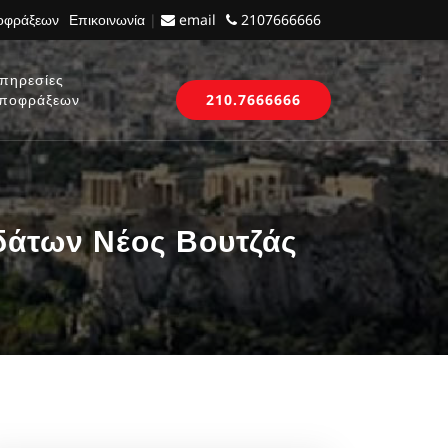
ποφράξεων
Επικοινωνία
|
email
2107666666
πηρεσίες
ποφράξεων
210.7666666
δάτων Νέος Βουτζάς