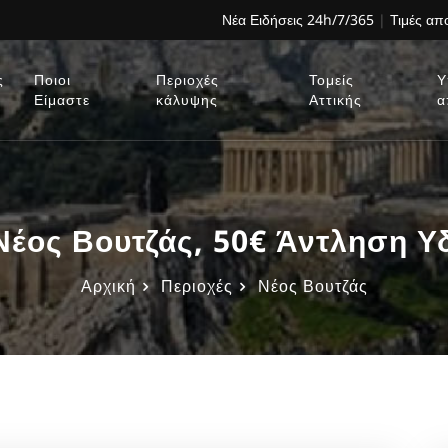
Νέα Ειδήσεις 24h/7/365
|
Τιμές α
ς
Ποιοι
Περιοχές
Τομείς
Υ
Είμαστε
κάλυψης
Αττικής
α
Νέος Βουτζάς, 50€ Άντληση Υ
Αρχική
Περιοχές
Νέος Βουτζάς