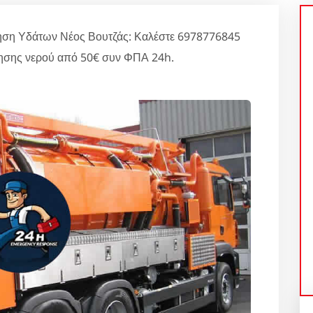
ληση Υδάτων Νέος Βουτζάς: Καλέστε 6978776845
ντλησης νερού από 50€ συν ΦΠΑ 24h.