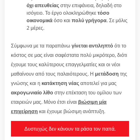
όχι απευθείας
στην επιφάνεια, δηλαδή στο
ισόγειο. Το έργο ολοκληρώθηκε
τόσο
οικονομικά
όσο και
πολύ γρήγορα
. Σε μόλις
2 μέρες.
Σύμφωνα με τα παραπάνω
γίνεται αντιληπτό
ότι το
κόστος σε μας είναι σαφέστατα πολύ μικρότερο, διότι
έχουμε τους καλύτερους επαγγελματίες και οι νέοι
μαθαίνουν από τους παλαιότερους. Η
μετάδοση
της
γνώσης και η
κατάκτηση νέας
αποτελεί για μας
ακρογωνιαίο λίθο
στην επέκταση του ομίλου των
εταιρειών μας. Μόνο έτσι είναι
βιώσιμη μία
επιχείρηση
και έχουμε βιώσιμη ανάπτυξη.
Δυστυχώς δεν κάνουν τα ράσα τον παπά.