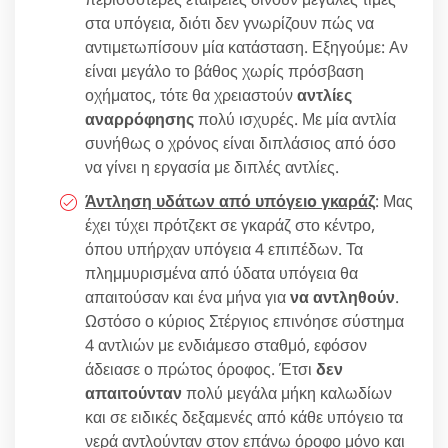
στα υπόγεια, διότι δεν γνωρίζουν πώς να
αντιμετωπίσουν μία κατάσταση. Εξηγούμε: Αν
είναι μεγάλο το βάθος χωρίς πρόσβαση
οχήματος, τότε θα χρειαστούν
αντλίες
αναρρόφησης
πολύ ισχυρές. Με μία αντλία
συνήθως ο χρόνος είναι διπλάσιος από όσο
να γίνει η εργασία με διπλές αντλίες.
Άντληση υδάτων από υπόγειo γκαράζ
: Μας
έχει τύχει πρότζεκτ σε γκαράζ στο κέντρο,
όπου υπήρχαν υπόγεια 4 επιπέδων. Τα
πλημμυρισμένα από ύδατα υπόγεια θα
απαιτούσαν και ένα μήνα για
να αντληθούν
.
Ωστόσο ο κύριος Στέργιος επινόησε σύστημα
4 αντλιών με ενδιάμεσο σταθμό, εφόσον
άδειασε ο πρώτος όροφος. Έτσι
δεν
απαιτούνταν
πολύ μεγάλα μήκη καλωδίων
και σε ειδικές δεξαμενές από κάθε υπόγειο τα
νερά αντλούνταν στον επάνω όροφο μόνο και