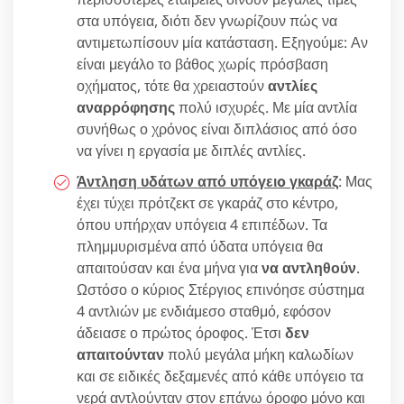
στα υπόγεια, διότι δεν γνωρίζουν πώς να
αντιμετωπίσουν μία κατάσταση. Εξηγούμε: Αν
είναι μεγάλο το βάθος χωρίς πρόσβαση
οχήματος, τότε θα χρειαστούν
αντλίες
αναρρόφησης
πολύ ισχυρές. Με μία αντλία
συνήθως ο χρόνος είναι διπλάσιος από όσο
να γίνει η εργασία με διπλές αντλίες.
Άντληση υδάτων από υπόγειo γκαράζ
: Μας
έχει τύχει πρότζεκτ σε γκαράζ στο κέντρο,
όπου υπήρχαν υπόγεια 4 επιπέδων. Τα
πλημμυρισμένα από ύδατα υπόγεια θα
απαιτούσαν και ένα μήνα για
να αντληθούν
.
Ωστόσο ο κύριος Στέργιος επινόησε σύστημα
4 αντλιών με ενδιάμεσο σταθμό, εφόσον
άδειασε ο πρώτος όροφος. Έτσι
δεν
απαιτούνταν
πολύ μεγάλα μήκη καλωδίων
και σε ειδικές δεξαμενές από κάθε υπόγειο τα
νερά αντλούνταν στον επάνω όροφο μόνο και