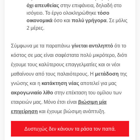
όχι απευθείας
στην επιφάνεια, δηλαδή στο
ισόγειο. Το έργο ολοκληρώθηκε
τόσο
οικονομικά
όσο και
πολύ γρήγορα
. Σε μόλις
2 μέρες.
Σύμφωνα με τα παραπάνω
γίνεται αντιληπτό
ότι το
κόστος σε μας είναι σαφέστατα πολύ μικρότερο, διότι
έχουμε τους καλύτερους επαγγελματίες και οι νέοι
μαθαίνουν από τους παλαιότερους. Η
μετάδοση
της
γνώσης και η
κατάκτηση νέας
αποτελεί για μας
ακρογωνιαίο λίθο
στην επέκταση του ομίλου των
εταιρειών μας. Μόνο έτσι είναι
βιώσιμη μία
επιχείρηση
και έχουμε βιώσιμη ανάπτυξη.
Δυστυχώς δεν κάνουν τα ράσα τον παπά.