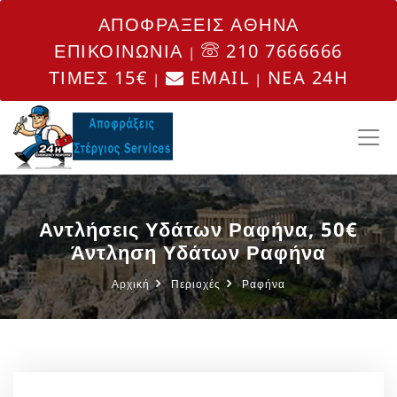
ΑΠΟΦΡΑΞΕΙΣ ΑΘΗΝΑ
ΕΠΙΚΟΙΝΩΝΙΑ
210 7666666
|
ΤΙΜΕΣ 15€
EMAIL
NEA 24H
|
|
Αντλήσεις Υδάτων Ραφήνα, 50€
Άντληση Υδάτων Ραφήνα
Αρχική
Περιοχές
Ραφήνα