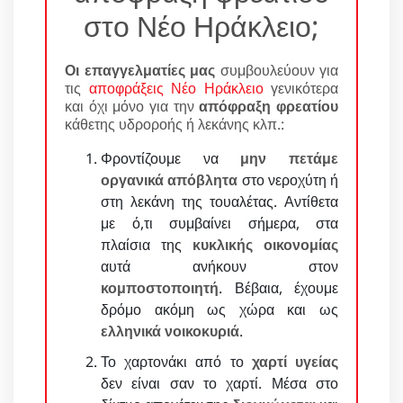
στο Νέο Ηράκλειο;
Οι επαγγελματίες μας
συμβουλεύουν για
τις
αποφράξεις Νέο Ηράκλειο
γενικότερα
και όχι μόνο για την
απόφραξη φρεατίου
κάθετης υδροροής ή λεκάνης κλπ.:
Φροντίζουμε να
μην πετάμε
οργανικά απόβλητα
στο νεροχύτη ή
στη λεκάνη της τουαλέτας. Αντίθετα
με ό,τι συμβαίνει σήμερα, στα
πλαίσια της
κυκλικής οικονομίας
αυτά ανήκουν στον
κομποστοποιητή
. Βέβαια, έχουμε
δρόμο ακόμη ως χώρα και ως
ελληνικά νοικοκυριά
.
Το χαρτονάκι από το
χαρτί υγείας
δεν είναι σαν το χαρτί. Μέσα στο