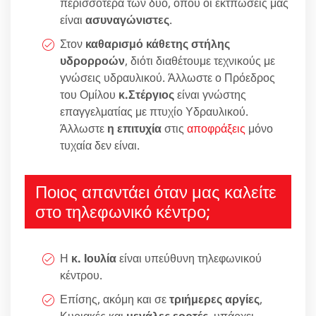
περισσότερα των δύο, όπου οι εκτπώσεις μας
είναι
ασυναγώνιστες
.
Στον
καθαρισμό κάθετης στήλης
υδρορροών
, διότι διαθέτουμε τεχνικούς με
γνώσεις υδραυλικού. Άλλωστε ο Πρόεδρος
του Ομίλου
κ.Στέργιος
είναι γνώστης
επαγγελματίας με πτυχίο Υδραυλικού.
Άλλωστε
η επιτυχία
στις
αποφράξεις
μόνο
τυχαία δεν είναι.
Ποιος απαντάει όταν μας καλείτε
στο τηλεφωνικό κέντρο;
Η
κ. Ιουλία
είναι υπεύθυνη τηλεφωνικού
κέντρου.
Επίσης, ακόμη και σε
τριήμερες αργίες
,
Κυριακές και
μεγάλες εορτές
, υπάρχει