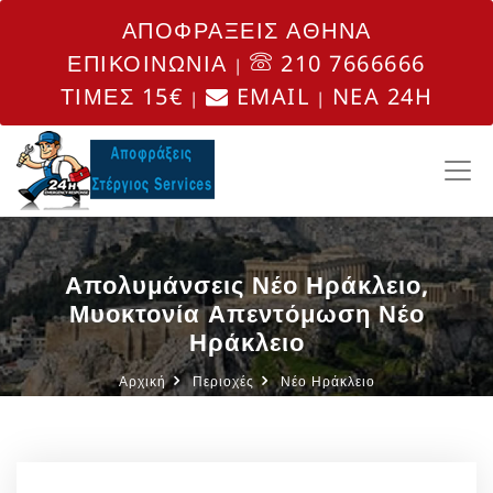
ΑΠΟΦΡΑΞΕΙΣ ΑΘΗΝΑ
ΕΠΙΚΟΙΝΩΝΙΑ
210 7666666
|
ΤΙΜΕΣ 15€
EMAIL
NEA 24H
|
|
Απολυμάνσεις Νέο Ηράκλειο,
Μυοκτονία Απεντόμωση Νέο
Ηράκλειο
Αρχική
Περιοχές
Νέο Ηράκλειο