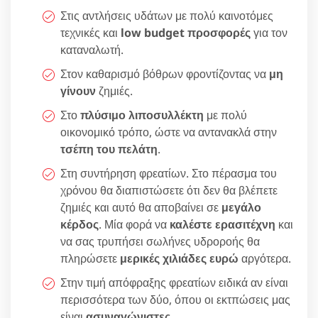
Στις αντλήσεις υδάτων με πολύ καινοτόμες
τεχνικές και
low budget προσφορές
για τον
καταναλωτή.
Στον καθαρισμό βόθρων φροντίζοντας να
μη
γίνουν
ζημιές.
Στο
πλύσιμο λιποσυλλέκτη
με πολύ
οικονομικό τρόπο, ώστε να αντανακλά στην
τσέπη του πελάτη
.
Στη συντήρηση φρεατίων. Στο πέρασμα του
χρόνου θα διαπιστώσετε ότι δεν θα βλέπετε
ζημιές και αυτό θα αποβαίνει σε
μεγάλο
κέρδος
. Μία φορά να
καλέστε ερασιτέχνη
και
να σας τρυπήσει σωλήνες υδροροής θα
πληρώσετε
μερικές χιλιάδες ευρώ
αργότερα.
Στην τιμή απόφραξης φρεατίων ειδικά αν είναι
περισσότερα των δύο, όπου οι εκτπώσεις μας
είναι
ασυναγώνιστες
.