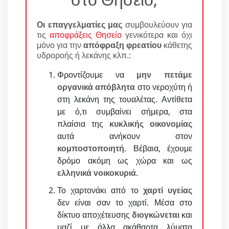
Οι επαγγελματίες μας
συμβουλεύουν για
τις
αποφράξεις Θησείο
γενικότερα και όχι
μόνο για την
απόφραξη φρεατίου
κάθετης
υδροροής ή λεκάνης κλπ.:
Φροντίζουμε να
μην πετάμε
οργανικά απόβλητα
στο νεροχύτη ή
στη λεκάνη της τουαλέτας. Αντίθετα
με ό,τι συμβαίνει σήμερα, στα
πλαίσια της
κυκλικής οικονομίας
αυτά ανήκουν στον
κομποστοποιητή
. Βέβαια, έχουμε
δρόμο ακόμη ως χώρα και ως
ελληνικά νοικοκυριά
.
Το χαρτονάκι από το
χαρτί υγείας
δεν είναι σαν το χαρτί. Μέσα στο
δίκτυο αποχέτευσης
διογκώνεται
και
μαζί με άλλα ακάθαρτα λύματα