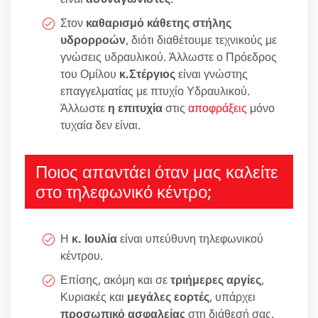
Στον
καθαρισμό κάθετης στήλης
υδρορροών
, διότι διαθέτουμε τεχνικούς με
γνώσεις υδραυλικού. Άλλωστε ο Πρόεδρος
του Ομίλου
κ.Στέργιος
είναι γνώστης
επαγγελματίας με πτυχίο Υδραυλικού.
Άλλωστε
η επιτυχία
στις
αποφράξεις
μόνο
τυχαία δεν είναι.
Ποιος απαντάει όταν μας καλείτε
στο τηλεφωνικό κέντρο;
Η
κ. Ιουλία
είναι υπεύθυνη τηλεφωνικού
κέντρου.
Επίσης, ακόμη και σε
τριήμερες αργίες
,
Κυριακές και
μεγάλες εορτές
, υπάρχει
προσωπικό ασφαλείας
στη διάθεσή σας.