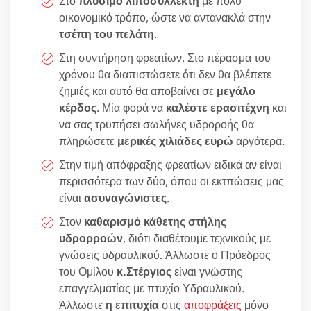
Στο
πλύσιμο λιποσυλλέκτη
με πολύ
οικονομικό τρόπο, ώστε να αντανακλά στην
τσέπη του πελάτη
.
Στη συντήρηση φρεατίων. Στο πέρασμα του
χρόνου θα διαπιστώσετε ότι δεν θα βλέπετε
ζημιές και αυτό θα αποβαίνει σε
μεγάλο
κέρδος
. Μία φορά να
καλέστε ερασιτέχνη
και
να σας τρυπήσει σωλήνες υδροροής θα
πληρώσετε
μερικές χιλιάδες ευρώ
αργότερα.
Στην τιμή απόφραξης φρεατίων ειδικά αν είναι
περισσότερα των δύο, όπου οι εκτπώσεις μας
είναι
ασυναγώνιστες
.
Στον
καθαρισμό κάθετης στήλης
υδρορροών
, διότι διαθέτουμε τεχνικούς με
γνώσεις υδραυλικού. Άλλωστε ο Πρόεδρος
του Ομίλου
κ.Στέργιος
είναι γνώστης
επαγγελματίας με πτυχίο Υδραυλικού.
Άλλωστε
η επιτυχία
στις
αποφράξεις
μόνο