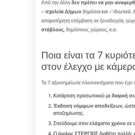
Από την άλλη
δεν πρέπει να μην αναφερθ
✅
σχολεία Δήμων
δημόσια και ✅ιδιωτικά. Α
απαρατήρητη επέμβαση σε ξενοδοχεία, χώ
στάβλους
, δημόσιους χώρους, κ.α.
Ποια είναι τα 7 κυρι
στον έλεγχο με κάμερ
Τα 7 αξιοσημείωτα πλεονεκτήματα που έχει η 
Κατάρτιση προσωπικού με
διαρκή σε
Έκδοση νόμιμων αποδείξεων
, ώστ
αποζημίωσης.
Σπεύδουμε στον
ελάχιστο χρόνο
σε σ
Ο
όμιλος ΣΤΕΡΓΙΟΣ
διαθέτει πολλές ε