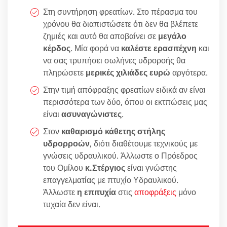
Στη συντήρηση φρεατίων. Στο πέρασμα του
χρόνου θα διαπιστώσετε ότι δεν θα βλέπετε
ζημιές και αυτό θα αποβαίνει σε
μεγάλο
κέρδος
. Μία φορά να
καλέστε ερασιτέχνη
και
να σας τρυπήσει σωλήνες υδροροής θα
πληρώσετε
μερικές χιλιάδες ευρώ
αργότερα.
Στην τιμή απόφραξης φρεατίων ειδικά αν είναι
περισσότερα των δύο, όπου οι εκτπώσεις μας
είναι
ασυναγώνιστες
.
Στον
καθαρισμό κάθετης στήλης
υδρορροών
, διότι διαθέτουμε τεχνικούς με
γνώσεις υδραυλικού. Άλλωστε ο Πρόεδρος
του Ομίλου
κ.Στέργιος
είναι γνώστης
επαγγελματίας με πτυχίο Υδραυλικού.
Άλλωστε
η επιτυχία
στις
αποφράξεις
μόνο
τυχαία δεν είναι.