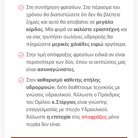
Στη συντήρηση φρεατίων. Στο πέρασμα του
χρόνου θα διαπιστώσετε ότι δεν θα βλέπετε
ζημιές και αυτό θα αποβαίνει σε
μεγάλο
κέρδος
. Μία φορά να
καλέστε ερασιτέχνη
και
να σας τρυπήσει σωλήνες υδροροής θα
πληρώσετε
μερικές χιλιάδες ευρώ
αργότερα.
Στην τιμή απόφραξης φρεατίων ειδικά αν είναι
περισσότερα των δύο, όπου οι εκτπώσεις μας
είναι
ασυναγώνιστες
.
Στον
καθαρισμό κάθετης στήλης
υδρορροών
, διότι διαθέτουμε τεχνικούς με
γνώσεις υδραυλικού. Άλλωστε ο Πρόεδρος
του Ομίλου
κ.Στέργιος
είναι γνώστης
επαγγελματίας με πτυχίο Υδραυλικού.
Άλλωστε
η επιτυχία
στις
αποφράξεις
μόνο
τυχαία δεν είναι.