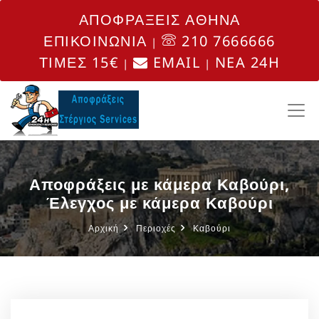
ΑΠΟΦΡΑΞΕΙΣ ΑΘΗΝΑ
ΕΠΙΚΟΙΝΩΝΙΑ
210 7666666
|
ΤΙΜΕΣ 15€
EMAIL
NEA 24H
|
|
Αποφράξεις με κάμερα Καβούρι,
Έλεγχος με κάμερα Καβούρι
Αρχική
Περιοχές
Καβούρι