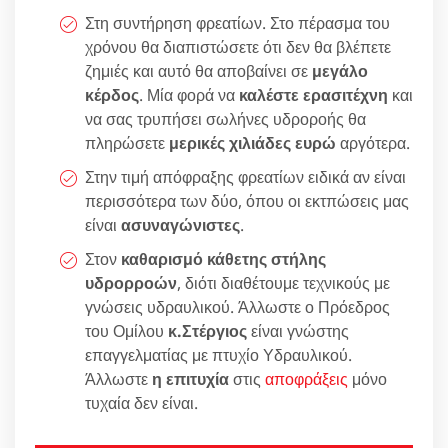
Στη συντήρηση φρεατίων. Στο πέρασμα του
χρόνου θα διαπιστώσετε ότι δεν θα βλέπετε
ζημιές και αυτό θα αποβαίνει σε
μεγάλο
κέρδος
. Μία φορά να
καλέστε ερασιτέχνη
και
να σας τρυπήσει σωλήνες υδροροής θα
πληρώσετε
μερικές χιλιάδες ευρώ
αργότερα.
Στην τιμή απόφραξης φρεατίων ειδικά αν είναι
περισσότερα των δύο, όπου οι εκτπώσεις μας
είναι
ασυναγώνιστες
.
Στον
καθαρισμό κάθετης στήλης
υδρορροών
, διότι διαθέτουμε τεχνικούς με
γνώσεις υδραυλικού. Άλλωστε ο Πρόεδρος
του Ομίλου
κ.Στέργιος
είναι γνώστης
επαγγελματίας με πτυχίο Υδραυλικού.
Άλλωστε
η επιτυχία
στις
αποφράξεις
μόνο
τυχαία δεν είναι.