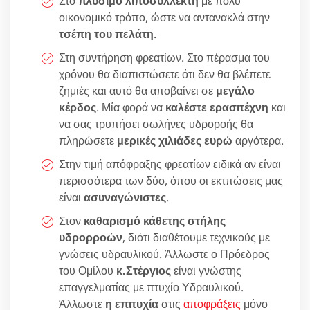
Στο
πλύσιμο λιποσυλλέκτη
με πολύ
οικονομικό τρόπο, ώστε να αντανακλά στην
τσέπη του πελάτη
.
Στη συντήρηση φρεατίων. Στο πέρασμα του
χρόνου θα διαπιστώσετε ότι δεν θα βλέπετε
ζημιές και αυτό θα αποβαίνει σε
μεγάλο
κέρδος
. Μία φορά να
καλέστε ερασιτέχνη
και
να σας τρυπήσει σωλήνες υδροροής θα
πληρώσετε
μερικές χιλιάδες ευρώ
αργότερα.
Στην τιμή απόφραξης φρεατίων ειδικά αν είναι
περισσότερα των δύο, όπου οι εκτπώσεις μας
είναι
ασυναγώνιστες
.
Στον
καθαρισμό κάθετης στήλης
υδρορροών
, διότι διαθέτουμε τεχνικούς με
γνώσεις υδραυλικού. Άλλωστε ο Πρόεδρος
του Ομίλου
κ.Στέργιος
είναι γνώστης
επαγγελματίας με πτυχίο Υδραυλικού.
Άλλωστε
η επιτυχία
στις
αποφράξεις
μόνο