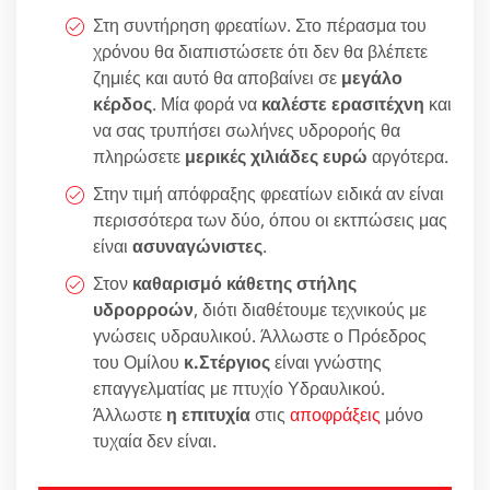
Στη συντήρηση φρεατίων. Στο πέρασμα του
χρόνου θα διαπιστώσετε ότι δεν θα βλέπετε
ζημιές και αυτό θα αποβαίνει σε
μεγάλο
κέρδος
. Μία φορά να
καλέστε ερασιτέχνη
και
να σας τρυπήσει σωλήνες υδροροής θα
πληρώσετε
μερικές χιλιάδες ευρώ
αργότερα.
Στην τιμή απόφραξης φρεατίων ειδικά αν είναι
περισσότερα των δύο, όπου οι εκτπώσεις μας
είναι
ασυναγώνιστες
.
Στον
καθαρισμό κάθετης στήλης
υδρορροών
, διότι διαθέτουμε τεχνικούς με
γνώσεις υδραυλικού. Άλλωστε ο Πρόεδρος
του Ομίλου
κ.Στέργιος
είναι γνώστης
επαγγελματίας με πτυχίο Υδραυλικού.
Άλλωστε
η επιτυχία
στις
αποφράξεις
μόνο
τυχαία δεν είναι.