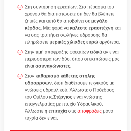
Στη συντήρηση φρεατίων. Στο πέρασμα του
χρόνου θα διαπιστώσετε ότι δεν θα βλέπετε
ζημιές και αυτό θα αποβαίνει σε
μεγάλο
κέρδος
. Μία φορά να
καλέστε ερασιτέχνη
και
να σας τρυπήσει σωλήνες υδροροής θα
πληρώσετε
μερικές χιλιάδες ευρώ
αργότερα.
Στην τιμή απόφραξης φρεατίων ειδικά αν είναι
περισσότερα των δύο, όπου οι εκτπώσεις μας
είναι
ασυναγώνιστες
.
Στον
καθαρισμό κάθετης στήλης
υδρορροών
, διότι διαθέτουμε τεχνικούς με
γνώσεις υδραυλικού. Άλλωστε ο Πρόεδρος
του Ομίλου
κ.Στέργιος
είναι γνώστης
επαγγελματίας με πτυχίο Υδραυλικού.
Άλλωστε
η επιτυχία
στις
αποφράξεις
μόνο
τυχαία δεν είναι.