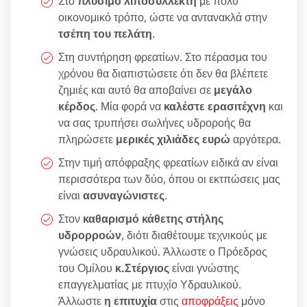
Στο
πλύσιμο λιποσυλλέκτη
με πολύ
οικονομικό τρόπο, ώστε να αντανακλά στην
τσέπη του πελάτη
.
Στη συντήρηση φρεατίων. Στο πέρασμα του
χρόνου θα διαπιστώσετε ότι δεν θα βλέπετε
ζημιές και αυτό θα αποβαίνει σε
μεγάλο
κέρδος
. Μία φορά να
καλέστε ερασιτέχνη
και
να σας τρυπήσει σωλήνες υδροροής θα
πληρώσετε
μερικές χιλιάδες ευρώ
αργότερα.
Στην τιμή απόφραξης φρεατίων ειδικά αν είναι
περισσότερα των δύο, όπου οι εκτπώσεις μας
είναι
ασυναγώνιστες
.
Στον
καθαρισμό κάθετης στήλης
υδρορροών
, διότι διαθέτουμε τεχνικούς με
γνώσεις υδραυλικού. Άλλωστε ο Πρόεδρος
του Ομίλου
κ.Στέργιος
είναι γνώστης
επαγγελματίας με πτυχίο Υδραυλικού.
Άλλωστε
η επιτυχία
στις
αποφράξεις
μόνο