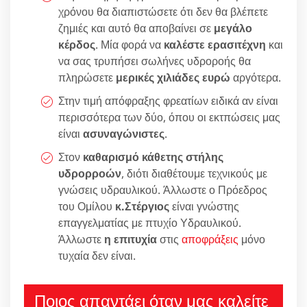
χρόνου θα διαπιστώσετε ότι δεν θα βλέπετε
ζημιές και αυτό θα αποβαίνει σε
μεγάλο
κέρδος
. Μία φορά να
καλέστε ερασιτέχνη
και
να σας τρυπήσει σωλήνες υδροροής θα
πληρώσετε
μερικές χιλιάδες ευρώ
αργότερα.
Στην τιμή απόφραξης φρεατίων ειδικά αν είναι
περισσότερα των δύο, όπου οι εκτπώσεις μας
είναι
ασυναγώνιστες
.
Στον
καθαρισμό κάθετης στήλης
υδρορροών
, διότι διαθέτουμε τεχνικούς με
γνώσεις υδραυλικού. Άλλωστε ο Πρόεδρος
του Ομίλου
κ.Στέργιος
είναι γνώστης
επαγγελματίας με πτυχίο Υδραυλικού.
Άλλωστε
η επιτυχία
στις
αποφράξεις
μόνο
τυχαία δεν είναι.
Ποιος απαντάει όταν μας καλείτε