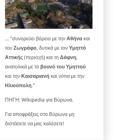
... "συνορεύει βόρεια με την
Αθήνα
και
τον
Ζωγράφο
, δυτικά με τον
Υμηττό
Αττικής
(περιοχή) και τη
Δάφνη
,
ανατολικά με το
βουνό του Υμηττού
και την
Καισαριανή
και νότια με την
Ηλιούπολη
."
ΠΗΓΗ:
Wikipedia για Βύρωνα
.
Για
αποφράξεις
στο Βύρωνα μη
διστάσετε να μας καλέσετε!