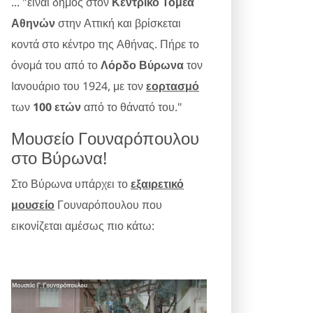
... "είναι δήμος στον
Κεντρικό Τομέα
Αθηνών
στην Αττική και βρίσκεται
κοντά στο κέντρο της Αθήνας. Πήρε το
όνομά του από το
Λόρδο Βύρωνα
τον
Ιανουάριο του 1924, με τον
εορτασμό
των
100 ετών
από το θάνατό του."
Μουσείο Γουναρόπουλου
στο Βύρωνα!
Στο Βύρωνα υπάρχει το
εξαιρετικό
μουσείο
Γουναρόπουλου που
εικονίζεται αμέσως πιο κάτω: