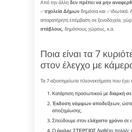
Από την άλλη
δεν πρέπει να μην αναφερθ
✅
σχολεία Δήμων
δημόσια και ✅ιδιωτικά. Α
απαρατήρητη επέμβαση σε ξενοδοχεία, χώ
στάβλους
, δημόσιους χώρους, κ.α.
Ποια είναι τα 7 κυρι
στον έλεγχο με κάμε
Τα 7 αξιοσημείωτα πλεονεκτήματα που έχει η 
Κατάρτιση προσωπικού με
διαρκή σε
Έκδοση νόμιμων αποδείξεων
, ώστ
αποζημίωσης.
Σπεύδουμε στον
ελάχιστο χρόνο
σε σ
Ο
όμιλος ΣΤΕΡΓΙΟΣ
διαθέτει πολλές ε