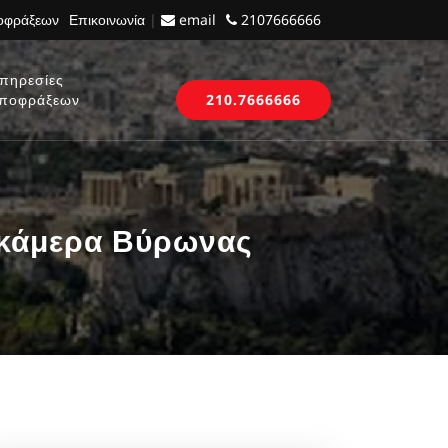
ποφράξεων
Επικοινωνία
|
email
2107666666
πηρεσίες
ποφράξεων
210.7666666
 κάμερα Βύρωνας