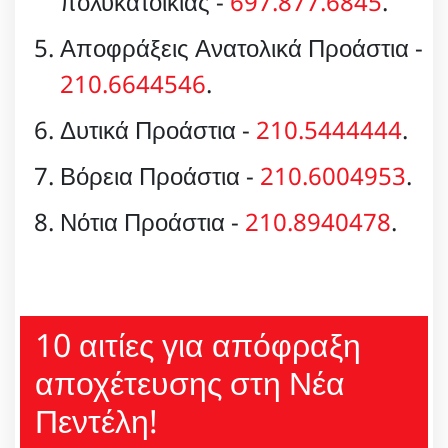
πολυκατοικίας -
697.877.6845
.
Αποφράξεις Ανατολικά Προάστια -
210.6644546
.
Δυτικά Προάστια -
210.5444444
.
Βόρεια Προάστια -
210.6004953
.
Νότια Προάστια -
210.8940478
.
10 αιτίες για απόφραξη
αποχέτευσης στη Νέα
Πεντέλη!