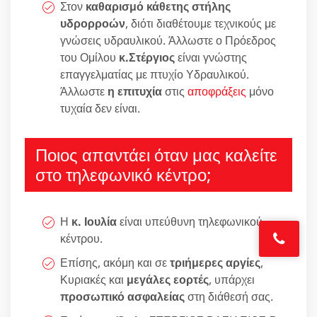
Στον
καθαρισμό κάθετης στήλης
υδρορροών
, διότι διαθέτουμε τεχνικούς με
γνώσεις υδραυλικού. Άλλωστε ο Πρόεδρος
του Ομίλου
κ.Στέργιος
είναι γνώστης
επαγγελματίας με πτυχίο Υδραυλικού.
Άλλωστε
η επιτυχία
στις
αποφράξεις
μόνο
τυχαία δεν είναι.
Ποιος απαντάει όταν μας καλείτε
στο τηλεφωνικό κέντρο;
Η
κ. Ιουλία
είναι υπεύθυνη τηλεφωνικού
κέντρου.
Επίσης, ακόμη και σε
τριήμερες αργίες
,
Κυριακές και
μεγάλες εορτές
, υπάρχει
προσωπικό ασφαλείας
στη διάθεσή σας.