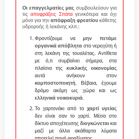
Οι επαγγελματίες μας
συμβουλεύουν για
τις
αποφράξεις Σπάτα
γενικότερα και όχι
μόνο για την
απόφραξη φρεατίου
κάθετης
υδροροής ή λεκάνης κλπ.:
Φροντίζουμε να
μην πετάμε
οργανικά απόβλητα
στο νεροχύτη ή
στη λεκάνη της τουαλέτας. Αντίθετα
με ό,τι συμβαίνει σήμερα, στα
πλαίσια της
κυκλικής οικονομίας
αυτά ανήκουν στον
κομποστοποιητή
. Βέβαια, έχουμε
δρόμο ακόμη ως χώρα και ως
ελληνικά νοικοκυριά
.
Το χαρτονάκι από το
χαρτί υγείας
δεν είναι σαν το χαρτί. Μέσα στο
δίκτυο αποχέτευσης
διογκώνεται
και
μαζί με άλλα ακάθαρτα λύματα
αποτελεί πηγή φραξίματος.