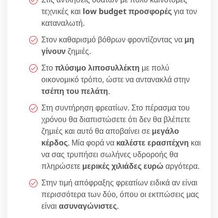
τεχνικές και
low budget προσφορές
για τον
καταναλωτή.
Στον καθαρισμό βόθρων φροντίζοντας να
μη
γίνουν
ζημιές.
Στο
πλύσιμο λιποσυλλέκτη
με πολύ
οικονομικό τρόπο, ώστε να αντανακλά στην
τσέπη του πελάτη
.
Στη συντήρηση φρεατίων. Στο πέρασμα του
χρόνου θα διαπιστώσετε ότι δεν θα βλέπετε
ζημιές και αυτό θα αποβαίνει σε
μεγάλο
κέρδος
. Μία φορά να
καλέστε ερασιτέχνη
και
να σας τρυπήσει σωλήνες υδροροής θα
πληρώσετε
μερικές χιλιάδες ευρώ
αργότερα.
Στην τιμή απόφραξης φρεατίων ειδικά αν είναι
περισσότερα των δύο, όπου οι εκτπώσεις μας
είναι
ασυναγώνιστες
.