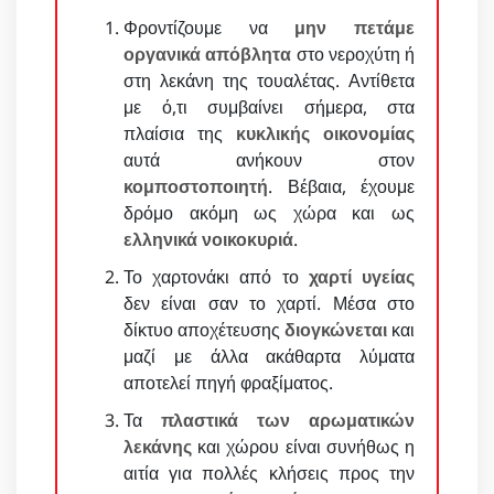
Φροντίζουμε να
μην πετάμε
οργανικά απόβλητα
στο νεροχύτη ή
στη λεκάνη της τουαλέτας. Αντίθετα
με ό,τι συμβαίνει σήμερα, στα
πλαίσια της
κυκλικής οικονομίας
αυτά ανήκουν στον
κομποστοποιητή
. Βέβαια, έχουμε
δρόμο ακόμη ως χώρα και ως
ελληνικά νοικοκυριά
.
Το χαρτονάκι από το
χαρτί υγείας
δεν είναι σαν το χαρτί. Μέσα στο
δίκτυο αποχέτευσης
διογκώνεται
και
μαζί με άλλα ακάθαρτα λύματα
αποτελεί πηγή φραξίματος.
Τα
πλαστικά των αρωματικών
λεκάνης
και χώρου είναι συνήθως η
αιτία για πολλές κλήσεις προς την