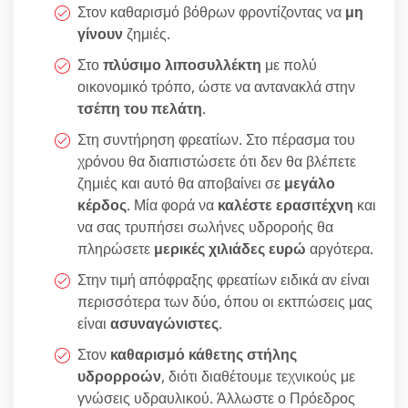
Στον καθαρισμό βόθρων φροντίζοντας να
μη
γίνουν
ζημιές.
Στο
πλύσιμο λιποσυλλέκτη
με πολύ
οικονομικό τρόπο, ώστε να αντανακλά στην
τσέπη του πελάτη
.
Στη συντήρηση φρεατίων. Στο πέρασμα του
χρόνου θα διαπιστώσετε ότι δεν θα βλέπετε
ζημιές και αυτό θα αποβαίνει σε
μεγάλο
κέρδος
. Μία φορά να
καλέστε ερασιτέχνη
και
να σας τρυπήσει σωλήνες υδροροής θα
πληρώσετε
μερικές χιλιάδες ευρώ
αργότερα.
Στην τιμή απόφραξης φρεατίων ειδικά αν είναι
περισσότερα των δύο, όπου οι εκτπώσεις μας
είναι
ασυναγώνιστες
.
Στον
καθαρισμό κάθετης στήλης
υδρορροών
, διότι διαθέτουμε τεχνικούς με
γνώσεις υδραυλικού. Άλλωστε ο Πρόεδρος