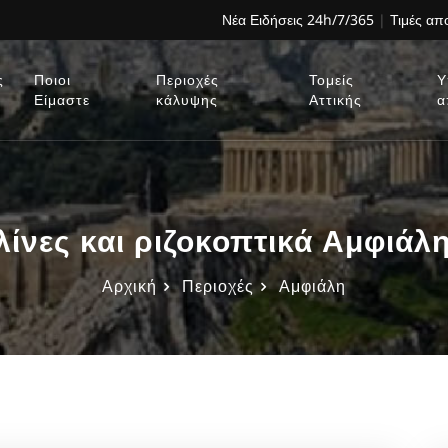
Νέα Ειδήσεις 24h/7/365
|
Τιμές α
ς
Ποιοι
Περιοχές
Τομείς
Υ
Είμαστε
κάλυψης
Αττικής
α
ίνες και ριζοκοπτικά Αμφιά
Αρχική
Περιοχές
Αμφιάλη