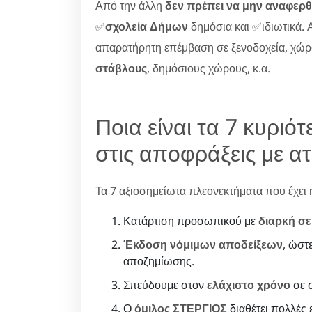
Από την άλλη
δεν πρέπει να μην αναφερθ
✅
σχολεία Δήμων
δημόσια και ✅ιδιωτικά. Α
απαρατήρητη επέμβαση σε ξενοδοχεία, χώ
στάβλους
, δημόσιους χώρους, κ.α.
Ποια είναι τα 7 κυρι
στις αποφράξεις με ατ
Τα 7 αξιοσημείωτα πλεονεκτήματα που έχει η 
Κατάρτιση προσωπικού με
διαρκή σε
Έκδοση νόμιμων αποδείξεων
, ώστ
αποζημίωσης.
Σπεύδουμε στον
ελάχιστο χρόνο
σε σ
Ο
όμιλος ΣΤΕΡΓΙΟΣ
διαθέτει πολλές ε