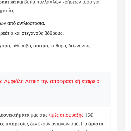
ρακτικά
και βυτία πολλαπλών χρήσεων τόσο για
ηρεσίες:
ων από αντλιοστάσια,
εάτια και στεγανούς βόθρους.
γορα
, αθόρυβα,
άοσμα
, καθαρά, δείχνοντας
ις Αμφιάλη Αττική την αποφρακτική εταιρεία
λεονεκτήματά
μας στις
τιμές απόφραξης
15€
ές υπηρεσίες
δεν έχουν ανταγωνισμό. Για
άριστα