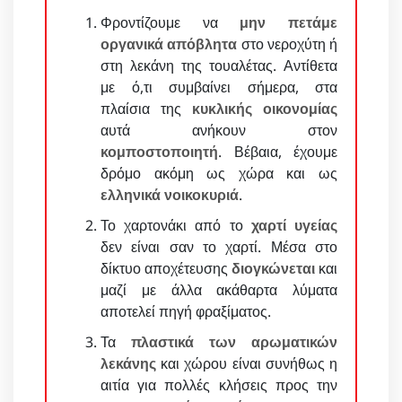
Φροντίζουμε να
μην πετάμε
οργανικά απόβλητα
στο νεροχύτη ή
στη λεκάνη της τουαλέτας. Αντίθετα
με ό,τι συμβαίνει σήμερα, στα
πλαίσια της
κυκλικής οικονομίας
αυτά ανήκουν στον
κομποστοποιητή
. Βέβαια, έχουμε
δρόμο ακόμη ως χώρα και ως
ελληνικά νοικοκυριά
.
Το χαρτονάκι από το
χαρτί υγείας
δεν είναι σαν το χαρτί. Μέσα στο
δίκτυο αποχέτευσης
διογκώνεται
και
μαζί με άλλα ακάθαρτα λύματα
αποτελεί πηγή φραξίματος.
Τα
πλαστικά των αρωματικών
λεκάνης
και χώρου είναι συνήθως η
αιτία για πολλές κλήσεις προς την