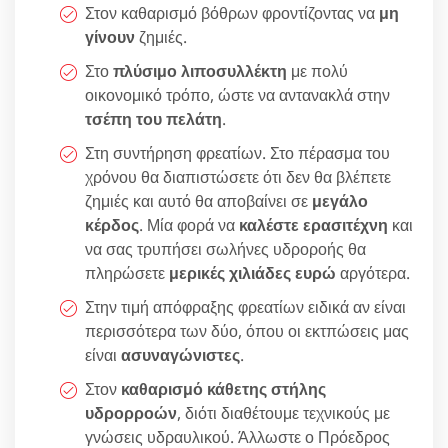
Στον καθαρισμό βόθρων φροντίζοντας να
μη
γίνουν
ζημιές.
Στο
πλύσιμο λιποσυλλέκτη
με πολύ
οικονομικό τρόπο, ώστε να αντανακλά στην
τσέπη του πελάτη
.
Στη συντήρηση φρεατίων. Στο πέρασμα του
χρόνου θα διαπιστώσετε ότι δεν θα βλέπετε
ζημιές και αυτό θα αποβαίνει σε
μεγάλο
κέρδος
. Μία φορά να
καλέστε ερασιτέχνη
και
να σας τρυπήσει σωλήνες υδροροής θα
πληρώσετε
μερικές χιλιάδες ευρώ
αργότερα.
Στην τιμή απόφραξης φρεατίων ειδικά αν είναι
περισσότερα των δύο, όπου οι εκτπώσεις μας
είναι
ασυναγώνιστες
.
Στον
καθαρισμό κάθετης στήλης
υδρορροών
, διότι διαθέτουμε τεχνικούς με
γνώσεις υδραυλικού. Άλλωστε ο Πρόεδρος