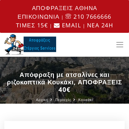
ΑΠΟΦΡΑΞΕΙΣ ΑΘΗΝΑ
ΕΠΙΚΟΙΝΩΝΙΑ
210 7666666
|
ΤΙΜΕΣ 15€
EMAIL
NEA 24H
|
|
Απόφραξη με ατσαλίνες και
ριζοκοπτικά Κουκάκι, ΑΠΟΦΡΑΞΕΙΣ
40€
Αρχική
Περιοχές
Κουκάκι