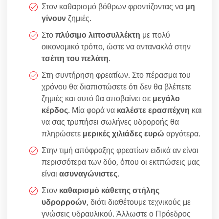
Στον καθαρισμό βόθρων φροντίζοντας να
μη
γίνουν
ζημιές.
Στο
πλύσιμο λιποσυλλέκτη
με πολύ
οικονομικό τρόπο, ώστε να αντανακλά στην
τσέπη του πελάτη
.
Στη συντήρηση φρεατίων. Στο πέρασμα του
χρόνου θα διαπιστώσετε ότι δεν θα βλέπετε
ζημιές και αυτό θα αποβαίνει σε
μεγάλο
κέρδος
. Μία φορά να
καλέστε ερασιτέχνη
και
να σας τρυπήσει σωλήνες υδροροής θα
πληρώσετε
μερικές χιλιάδες ευρώ
αργότερα.
Στην τιμή απόφραξης φρεατίων ειδικά αν είναι
περισσότερα των δύο, όπου οι εκτπώσεις μας
είναι
ασυναγώνιστες
.
Στον
καθαρισμό κάθετης στήλης
υδρορροών
, διότι διαθέτουμε τεχνικούς με
γνώσεις υδραυλικού. Άλλωστε ο Πρόεδρος