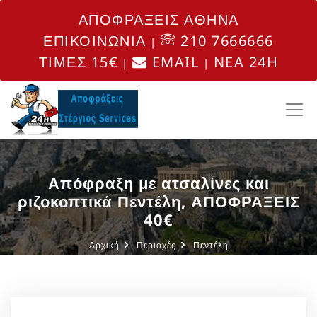
ΑΠΟΦΡΑΞΕΙΣ ΑΘΗΝΑ
ΕΠΙΚΟΙΝΩΝΙΑ
210 7666666
|
ΤΙΜΕΣ 15€
EMAIL
NEA 24H
|
|
Απόφραξη με ατσαλίνες και
ριζοκοπτικά Πεντέλη, ΑΠΟΦΡΑΞΕΙΣ
40€
Αρχική
Περιοχές
Πεντέλη