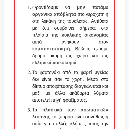
Φροντίζουμε να
μην πετάμε
οργανικά απόβλητα
στο νεροχύτη ή
στη λεκάνη της τουαλέτας. Αντίθετα
με ό,τι συμβαίνει σήμερα, στα
πλαίσια της
κυκλικής οικονομίας
αυτά ανήκουν στον
κομποστοποιητή
. Βέβαια, έχουμε
δρόμο ακόμη ως χώρα και ως
ελληνικά νοικοκυριά
.
Το χαρτονάκι από το
χαρτί υγείας
δεν είναι σαν το χαρτί. Μέσα στο
δίκτυο αποχέτευσης
διογκώνεται
και
μαζί με άλλα ακάθαρτα λύματα
αποτελεί πηγή φραξίματος.
Τα
πλαστικά των αρωματικών
λεκάνης
και χώρου είναι συνήθως η
αιτία για πολλές κλήσεις προς την