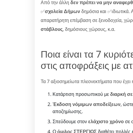
Από την άλλη
δεν πρέπει να μην αναφερθ
✅
σχολεία Δήμων
δημόσια και ✅ιδιωτικά. Α
απαρατήρητη επέμβαση σε ξενοδοχεία, χώ
στάβλους
, δημόσιους χώρους, κ.α.
Ποια είναι τα 7 κυρι
στις αποφράξεις με ατ
Τα 7 αξιοσημείωτα πλεονεκτήματα που έχει η 
Κατάρτιση προσωπικού με
διαρκή σε
Έκδοση νόμιμων αποδείξεων
, ώστ
αποζημίωσης.
Σπεύδουμε στον
ελάχιστο χρόνο
σε σ
Ο
όμιλος ΣΤΕΡΓΙΟΣ
διαθέτει πολλές ε