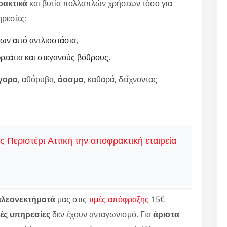
ρακτικά
και βυτία πολλαπλών χρήσεων τόσο για
ηρεσίες:
ων από αντλιοστάσια,
εάτια και στεγανούς βόθρους.
γορα
, αθόρυβα,
άοσμα
, καθαρά, δείχνοντας
ις Περιστέρι Αττική την αποφρακτική εταιρεία
πλεονεκτήματά
μας στις
τιμές απόφραξης
15€
ές υπηρεσίες
δεν έχουν ανταγωνισμό. Για
άριστα