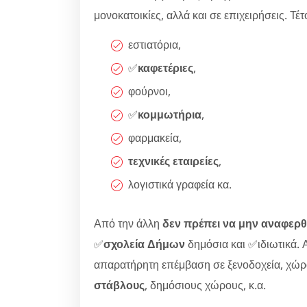
μονοκατοικίες, αλλά και σε επιχειρήσεις. Τέτο
εστιατόρια,
✅
καφετέριες
,
φούρνοι,
✅
κομμωτήρια
,
φαρμακεία,
τεχνικές εταιρείες
,
λογιστικά γραφεία κα.
Από την άλλη
δεν πρέπει να μην αναφερθ
✅
σχολεία Δήμων
δημόσια και ✅ιδιωτικά. Α
απαρατήρητη επέμβαση σε ξενοδοχεία, χώ
στάβλους
, δημόσιους χώρους, κ.α.