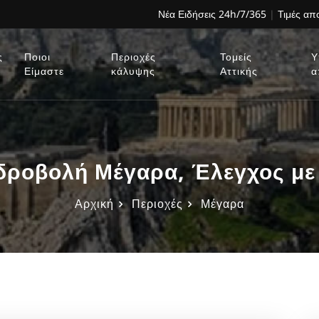
Νέα Ειδήσεις 24h/7/365
|
Τιμές α
ς
Ποιοι
Περιοχές
Τομείς
Υ
Είμαστε
κάλυψης
Αττικής
α
δροβολή Μέγαρα, Έλεγχος με
Αρχική
Περιοχές
Μέγαρα