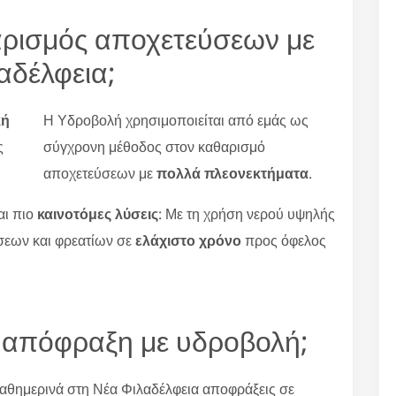
αρισμός αποχετεύσεων με
αδέλφεια;
κή
Η Υδροβολή χρησιμοποιείται από εμάς ως
ς
σύγχρονη μέθοδος στον καθαρισμό
αποχετεύσεων με
πολλά πλεονεκτήματα
.
αι πιο
καινοτόμες λύσεις
: Με τη χρήση νερού υψηλής
σεων και φρεατίων σε
ελάχιστο χρόνο
προς όφελος
 απόφραξη με υδροβολή;
αθημερινά στη Νέα Φιλαδέλφεια αποφράξεις σε