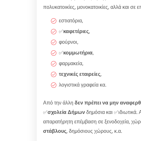
πολυκατοικίες, μονοκατοικίες, αλλά και σε επι
εστιατόρια,
✅
καφετέριες
,
φούρνοι,
✅
κομμωτήρια
,
φαρμακεία,
τεχνικές εταιρείες
,
λογιστικά γραφεία κα.
Από την άλλη
δεν πρέπει να μην αναφερθ
✅
σχολεία Δήμων
δημόσια και ✅ιδιωτικά. Α
απαρατήρητη επέμβαση σε ξενοδοχεία, χώ
στάβλους
, δημόσιους χώρους, κ.α.