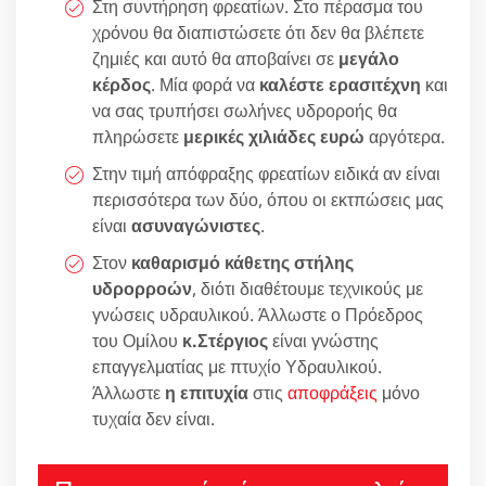
Στη συντήρηση φρεατίων. Στο πέρασμα του
χρόνου θα διαπιστώσετε ότι δεν θα βλέπετε
ζημιές και αυτό θα αποβαίνει σε
μεγάλο
κέρδος
. Μία φορά να
καλέστε ερασιτέχνη
και
να σας τρυπήσει σωλήνες υδροροής θα
πληρώσετε
μερικές χιλιάδες ευρώ
αργότερα.
Στην τιμή απόφραξης φρεατίων ειδικά αν είναι
περισσότερα των δύο, όπου οι εκτπώσεις μας
είναι
ασυναγώνιστες
.
Στον
καθαρισμό κάθετης στήλης
υδρορροών
, διότι διαθέτουμε τεχνικούς με
γνώσεις υδραυλικού. Άλλωστε ο Πρόεδρος
του Ομίλου
κ.Στέργιος
είναι γνώστης
επαγγελματίας με πτυχίο Υδραυλικού.
Άλλωστε
η επιτυχία
στις
αποφράξεις
μόνο
τυχαία δεν είναι.