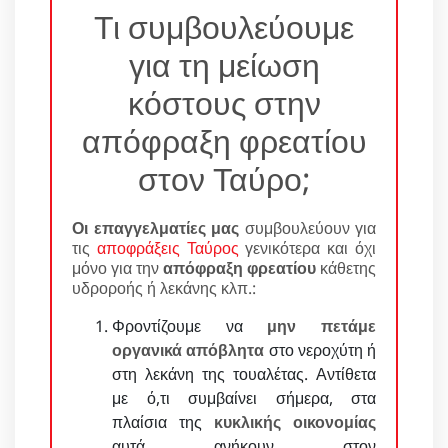
Τι συμβουλεύουμε
για τη μείωση
κόστους στην
απόφραξη φρεατίου
στον Ταύρο;
Οι επαγγελματίες μας
συμβουλεύουν για
τις
αποφράξεις Ταύρος
γενικότερα και όχι
μόνο για την
απόφραξη φρεατίου
κάθετης
υδροροής ή λεκάνης κλπ.:
Φροντίζουμε να
μην πετάμε
οργανικά απόβλητα
στο νεροχύτη ή
στη λεκάνη της τουαλέτας. Αντίθετα
με ό,τι συμβαίνει σήμερα, στα
πλαίσια της
κυκλικής οικονομίας
αυτά ανήκουν στον