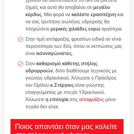
ζημιές και αυτό θα αποβαίνει σε
μεγάλο
κέρδος
. Μία φορά να
καλέστε ερασιτέχνη
και
να σας τρυπήσει σωλήνες υδροροής θα
πληρώσετε
μερικές χιλιάδες ευρώ
αργότερα.
Στην τιμή απόφραξης φρεατίων ειδικά αν είναι
περισσότερα των δύο, όπου οι εκτπώσεις μας
είναι
ασυναγώνιστες
.
Στον
καθαρισμό κάθετης στήλης
υδρορροών
, διότι διαθέτουμε τεχνικούς με
γνώσεις υδραυλικού. Άλλωστε ο Πρόεδρος
του Ομίλου
κ.Στέργιος
είναι γνώστης
επαγγελματίας με πτυχίο Υδραυλικού.
Άλλωστε
η επιτυχία
στις
αποφράξεις
μόνο
τυχαία δεν είναι.
Ποιος απαντάει όταν μας καλείτε