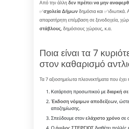
Από την άλλη
δεν πρέπει να μην αναφερθ
✅
σχολεία Δήμων
δημόσια και ✅ιδιωτικά. Α
απαρατήρητη επέμβαση σε ξενοδοχεία, χώ
στάβλους
, δημόσιους χώρους, κ.α.
Ποια είναι τα 7 κυρι
στον καθαρισμό αντλι
Τα 7 αξιοσημείωτα πλεονεκτήματα που έχει η 
Κατάρτιση προσωπικού με
διαρκή σε
Έκδοση νόμιμων αποδείξεων
, ώστ
αποζημίωσης.
Σπεύδουμε στον
ελάχιστο χρόνο
σε σ
Ο
όμιλος ΣΤΕΡΓΙΟΣ
διαθέτει πολλές ε