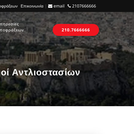
ποφράξεων
Επικοινωνία
|
email
2107666666
πηρεσίες
ποφράξεων
210.7666666
μοί Αντλιοστασίων