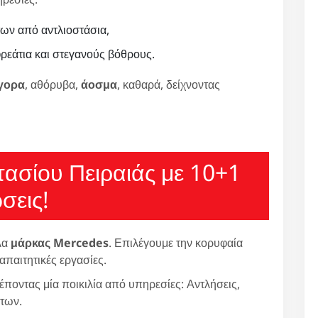
ων από αντλιοστάσια,
εάτια και στεγανούς βόθρους.
γορα
, αθόρυβα,
άοσμα
, καθαρά, δείχνοντας
ασίου Πειραιάς με 10+1
σεις!
λα
μάρκας Mercedes
. Επιλέγουμε την κορυφαία
 απαιτητικές εργασίες.
έποντας μία ποικιλία από υπηρεσίες: Αντλήσεις,
των.