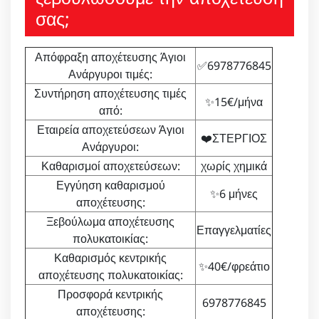
σας;
Απόφραξη αποχέτευσης Άγιοι
✅6978776845
Ανάργυροι τιμές:
Συντήρηση αποχέτευσης τιμές
✨15€/μήνα
από:
Εταιρεία αποχετεύσεων Άγιοι
❤️ΣΤΕΡΓΙΟΣ
Ανάργυροι:
Καθαρισμοί αποχετεύσεων:
χωρίς χημικά
Εγγύηση καθαρισμού
✨6 μήνες
αποχέτευσης:
Ξεβούλωμα αποχέτευσης
Επαγγελματίες
πολυκατοικίας:
Καθαρισμός κεντρικής
✨40€/φρεάτιο
αποχέτευσης πολυκατοικίας:
Προσφορά κεντρικής
6978776845
αποχέτευσης: