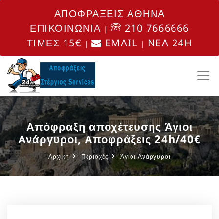
ΑΠΟΦΡΑΞΕΙΣ ΑΘΗΝΑ
ΕΠΙΚΟΙΝΩΝΙΑ
210 7666666
|
ΤΙΜΕΣ 15€
EMAIL
NEA 24H
|
|
Απόφραξη αποχέτευσης Άγιοι
Ανάργυροι, Αποφράξεις 24h/40€
Αρχική
Περιοχές
Άγιοι Ανάργυροι