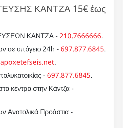
ΕΥΣΗΣ ΚΑΝΤΖΑ 15€ έως
ΥΣΕΩΝ ΚΑΝΤΖΑ -
210.7666666
.
ν σε υπόγειο 24h -
697.877.6845
.
apoxetefseis.net
.
ολυκατοικίας -
697.877.6845
.
ο κέντρο στην Κάντζα -
ν Ανατολικά Προάστια -