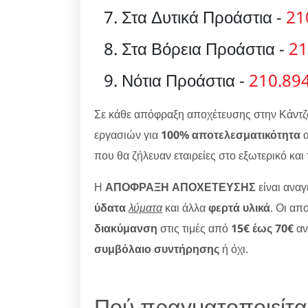
Στα Δυτικά Προάστια -
21
Στα Βόρεια Προάστια -
21
Νότια Προάστια -
210.89
Σε κάθε απόφραξη αποχέτευσης στην Κάντζ
εργασιών για
100% αποτελεσματικότητα
που θα ζήλευαν εταιρείες στο εξωτερικό και
Η
ΑΠΟΦΡΑΞΗ ΑΠΟΧΕΤΕΥΣΗΣ
είναι αναγ
ύδατα
λύματα
και άλλα
φερτά υλικά
. Οι απ
διακύμανση
στις τιμές από
15€ έως 70€
αν
συμβόλαιο συντήρησης
ή όχι.
Πού πραγματοποιείτα