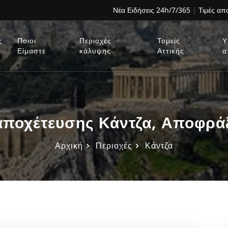
Νέα Ειδήσεις 24h/7/365
|
Τιμές α
ς
Ποιοι
Περιοχές
Τομείς
Υ
Είμαστε
κάλυψης
Αττικής
α
ποχέτευσης Κάντζα, Αποφράξ
Αρχική
Περιοχές
Κάντζα