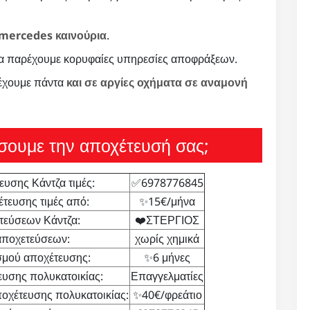
mercedes καινούρια
.
α παρέχουμε κορυφαίες υπηρεσίες αποφράξεων.
 έχουμε πάντα
και σε αργίες οχήματα σε αναμονή
σουμε την αποχέτευσή σας;
υσης Κάντζα τιμές:
✅6978776845
τευσης τιμές από:
✨15€/μήνα
τεύσεων Κάντζα:
❤️ΣΤΕΡΓΙΟΣ
αποχετεύσεων:
χωρίς χημικά
μού αποχέτευσης:
✨6 μήνες
υσης πολυκατοικίας:
Επαγγελματίες
οχέτευσης πολυκατοικίας:
✨40€/φρεάτιο