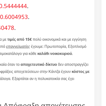
0.5444444
.
0.6004953
.
40478
.
α με
τιμές από 15€
πολύ οικονομικά και με εγγύηση
από
επαγγελματίες
έχουμε: Πρωτοπορία, Εξοπλισμό
 τιμοκατάλογο για κάθε
καλάθι νοικοκυριού
.
καία όταν το
αποχετευτικό δίκτυο
δεν αποστραγγίζει
οφράξεις αποχετεύσεων στην Κάντζα έχουν
κόστος με
άλογα. Εξαρτάται αν η πολυκατοικία σας έχει
ι Απόφραξη αποχέτευσης