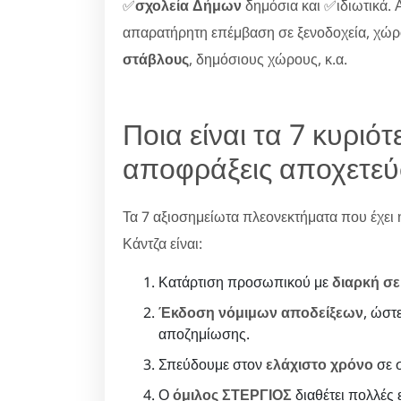
✅
σχολεία Δήμων
δημόσια και ✅ιδιωτικά. Α
απαρατήρητη επέμβαση σε ξενοδοχεία, χώ
στάβλους
, δημόσιους χώρους, κ.α.
Ποια είναι τα 7 κυριό
αποφράξεις αποχετεύ
Τα 7 αξιοσημείωτα πλεονεκτήματα που έχει 
Κάντζα είναι:
Κατάρτιση προσωπικού με
διαρκή σε
Έκδοση νόμιμων αποδείξεων
, ώστ
αποζημίωσης.
Σπεύδουμε στον
ελάχιστο χρόνο
σε σ
Ο
όμιλος ΣΤΕΡΓΙΟΣ
διαθέτει πολλές ε