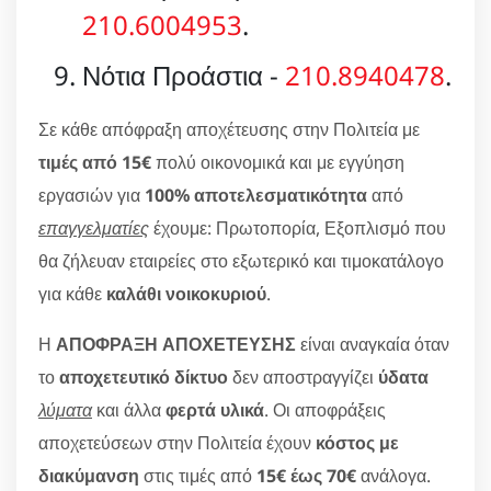
210.6004953
.
Νότια Προάστια -
210.8940478
.
Σε κάθε απόφραξη αποχέτευσης στην Πολιτεία με
τιμές από 15€
πολύ οικονομικά και με εγγύηση
εργασιών για
100% αποτελεσματικότητα
από
επαγγελματίες
έχουμε: Πρωτοπορία, Εξοπλισμό που
θα ζήλευαν εταιρείες στο εξωτερικό και τιμοκατάλογο
για κάθε
καλάθι νοικοκυριού
.
Η
ΑΠΟΦΡΑΞΗ ΑΠΟΧΕΤΕΥΣΗΣ
είναι αναγκαία όταν
το
αποχετευτικό δίκτυο
δεν αποστραγγίζει
ύδατα
λύματα
και άλλα
φερτά υλικά
. Οι αποφράξεις
αποχετεύσεων στην Πολιτεία έχουν
κόστος με
διακύμανση
στις τιμές από
15€ έως 70€
ανάλογα.