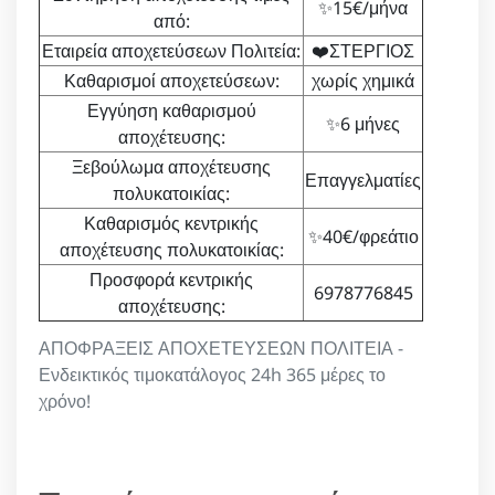
✨15€/μήνα
από:
Εταιρεία αποχετεύσεων Πολιτεία:
❤️ΣΤΕΡΓΙΟΣ
Καθαρισμοί αποχετεύσεων:
χωρίς χημικά
Εγγύηση καθαρισμού
✨6 μήνες
αποχέτευσης:
Ξεβούλωμα αποχέτευσης
Επαγγελματίες
πολυκατοικίας:
Καθαρισμός κεντρικής
✨40€/φρεάτιο
αποχέτευσης πολυκατοικίας:
Προσφορά κεντρικής
6978776845
αποχέτευσης:
ΑΠΟΦΡΑΞΕΙΣ ΑΠΟΧΕΤΕΥΣΕΩΝ ΠΟΛΙΤΕΙΑ -
Ενδεικτικός τιμοκατάλογος 24h 365 μέρες το
χρόνο!