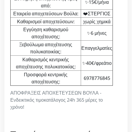
✨15€/μήνα
από:
Εταιρεία αποχετεύσεων Βούλα:
❤️ΣΤΕΡΓΙΟΣ
Καθαρισμοί αποχετεύσεων:
χωρίς χημικά
Εγγύηση καθαρισμού
✨6 μήνες
αποχέτευσης:
Ξεβούλωμα αποχέτευσης
Επαγγελματίες
πολυκατοικίας:
Καθαρισμός κεντρικής
✨40€/φρεάτιο
αποχέτευσης πολυκατοικίας:
Προσφορά κεντρικής
6978776845
αποχέτευσης:
ΑΠΟΦΡΑΞΕΙΣ ΑΠΟΧΕΤΕΥΣΕΩΝ ΒΟΥΛΑ -
Ενδεικτικός τιμοκατάλογος 24h 365 μέρες το
χρόνο!