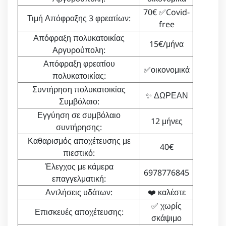
70€ ✅Covid-
Τιμή Απόφραξης 3 φρεατίων:
free
Απόφραξη πολυκατοικίας
15€/μήνα
Αργυρούπολη:
Απόφραξη φρεατίου
✅οικονομικά
πολυκατοικίας:
Συντήρηση πολυκατοικίας
✨ ΔΩΡΕΑΝ
Συμβόλαιο:
Εγγύηση σε συμβόλαιο
12 μήνες
συντήρησης:
Καθαρισμός αποχέτευσης με
40€
πιεστικό:
Έλεγχος με κάμερα
6978776845
επαγγελματική:
Αντλήσεις υδάτων:
❤️ καλέστε
✅ χωρίς
Επισκευές αποχέτευσης:
σκάψιμο