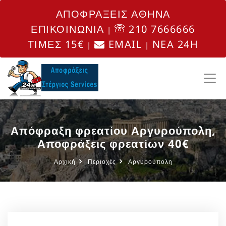
ΑΠΟΦΡΑΞΕΙΣ ΑΘΗΝΑ
ΕΠΙΚΟΙΝΩΝΙΑ
210 7666666
|
ΤΙΜΕΣ 15€
EMAIL
NEA 24H
|
|
Απόφραξη φρεατίου Αργυρούπολη,
Αποφράξεις φρεατίων 40€
Αρχική
Περιοχές
Αργυρούπολη