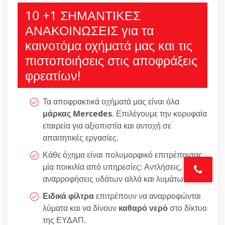
10 +1 ΣΗΜΑΝΤΙΚΕΣ
ΑΝΑΚΟΙΝΩΣΕΙΣ για τα
καινοτόμα οχήματά μας και τις
πιστοποιήσεις στις αποφράξεις
φρεατίων!
Τα αποφρακτικά οχήματά μας είναι όλα
μάρκας Mercedes
. Επιλέγουμε την κορυφαία
εταιρεία για αξιοπιστία και αντοχή σε
απαιτητικές εργασίες.
Κάθε όχημα είναι πολυμορφικό επιτρέποντας
μία ποικιλία από υπηρεσίες: Αντλήσεις,
αναρροφήσεις υδάτων αλλά και λυμάτων.
Ειδικά φίλτρα
επιτρέπουν να αναρροφώνται
λύματα και να δίνουν
καθαρό νερό
στο δίκτυο
της ΕΥΔΑΠ.