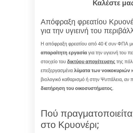
Καλέστε μα
Απόφραξη φρεατίου Κρυονέρ
για την υγιεινή του περιβάλ
Η απόφραξη φρεατίου από 40 € συν ΦΠΑ μόνο
απαραίτητη εργασία
για την υγιεινή του π
στοιχείο του
δικτύου αποχέτευσης
της πόλ
επεξεργασμένα
λύματα των νοικοκυριών
κ
βιολογικό καθαρισμό ή στην Ψυττάλεια, αν πρ
διατήρηση του οικοσυστήματος
.
Πού πραγματοποιείτα
στο Κρυονέρι;