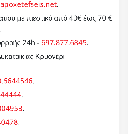
apoxetefseis.net
.
τίου με πιεστικό από 40€ έως 70 €
.
ορροής 24h -
697.877.6845
.
κατοικίας Κρυονέρι -
0.6644546
.
444444
.
004953
.
40478
.