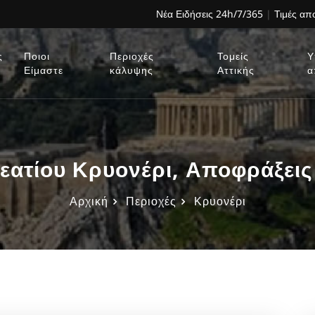
Νέα Ειδήσεις 24h/7/365
|
Τιμές α
ς
Ποιοι
Περιοχές
Τομείς
Υ
Είμαστε
κάλυψης
Αττικής
α
ατίου Κρυονέρι, Αποφράξεις
Αρχική
Περιοχές
Κρυονέρι