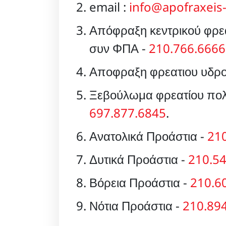
email :
info@apofraxeis-
Απόφραξη κεντρικού φρεα
συν ΦΠΑ -
210.766.6666
Αποφραξη φρεατιου υδρ
Ξεβούλωμα φρεατίου πολυ
697.877.6845
.
Ανατολικά Προάστια -
21
Δυτικά Προάστια -
210.5
Βόρεια Προάστια -
210.6
Νότια Προάστια -
210.89