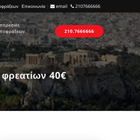
ποφράξεων
Επικοινωνία
|
email
2107666666
πηρεσίες
ποφράξεων
210.7666666
 φρεατίων 40€