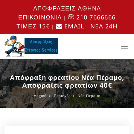
ΑΠΟΦΡΑΞΕΙΣ ΑΘΗΝΑ
ΕΠΙΚΟΙΝΩΝΙΑ
210 7666666
|
ΤΙΜΕΣ 15€
EMAIL
NEA 24H
|
|
Απόφραξη φρεατίου Νέα Πέραμο,
Αποφράξεις φρεατίων 40€
Αρχική
Περιοχές
Νέα Πέραμο