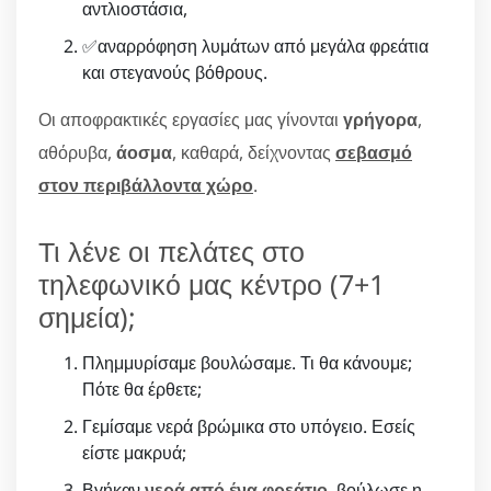
αντλιοστάσια,
✅αναρρόφηση λυμάτων από μεγάλα φρεάτια
και στεγανούς βόθρους.
Οι αποφρακτικές εργασίες μας γίνονται
γρήγορα
,
αθόρυβα,
άοσμα
, καθαρά, δείχνοντας
σεβασμό
στον περιβάλλοντα χώρο
.
Τι λένε οι πελάτες στο
τηλεφωνικό μας κέντρο (7+1
σημεία);
Πλημμυρίσαμε βουλώσαμε. Τι θα κάνουμε;
Πότε θα έρθετε;
Γεμίσαμε νερά βρώμικα στο υπόγειο. Εσείς
είστε μακρυά;
Βγήκαν
νερά από ένα φρεάτιο
, βούλωσε η