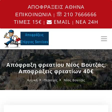
ΑΠΟΦΡΑΞΕΙΣ ΑΘΗΝΑ
ΕΠΙΚΟΙΝΩΝΙΑ
210 7666666
|
ΤΙΜΕΣ 15€
EMAIL
NEA 24H
|
|
Απόφραξη φρεατίου Νέος Βουτζάς,
Αποφράξεις φρεατίων 40€
Αρχική
Περιοχές
Νέος Βουτζάς