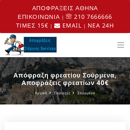
ΑΠΟΦΡΑΞΕΙΣ ΑΘΗΝΑ
ΕΠΙΚΟΙΝΩΝΙΑ
210 7666666
|
ΤΙΜΕΣ 15€
EMAIL
NEA 24H
|
|
Απόφραξη φρεατίου Σούρμενα,
Αποφράξεις φρεατίων 40€
Αρχική
Περιοχές
Σούρμενα