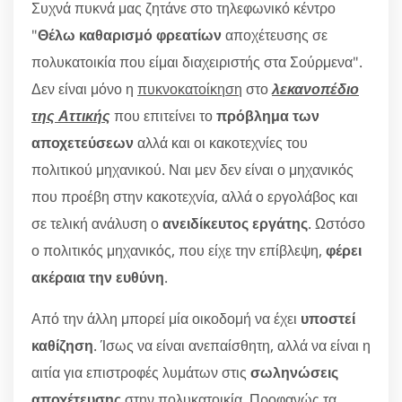
Συχνά πυκνά μας ζητάνε στο τηλεφωνικό κέντρο
"
Θέλω καθαρισμό φρεατίων
αποχέτευσης σε
πολυκατοικία που είμαι διαχειριστής στα Σούρμενα".
Δεν είναι μόνο η
πυκνοκατοίκηση
στο
λεκανοπέδιο
της Αττικής
που επιτείνει το
πρόβλημα των
αποχετεύσεων
αλλά και οι κακοτεχνίες του
πολιτικού μηχανικού. Ναι μεν δεν είναι ο μηχανικός
που προέβη στην κακοτεχνία, αλλά ο εργολάβος και
σε τελική ανάλυση ο
ανειδίκευτος εργάτης
. Ωστόσο
ο πολιτικός μηχανικός, που είχε την επίβλεψη,
φέρει
ακέραια την ευθύνη
.
Από την άλλη μπορεί μία οικοδομή να έχει
υποστεί
καθίζηση
. Ίσως να είναι ανεπαίσθητη, αλλά να είναι η
αιτία για επιστροφές λυμάτων στις
σωληνώσεις
αποχέτευσης
στην πολυκατοικία. Προφανώς τα