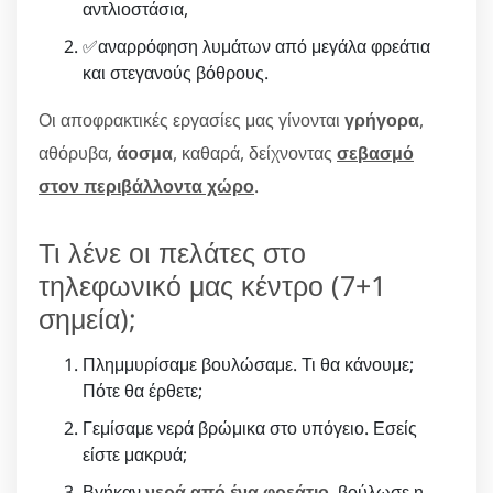
αντλιοστάσια,
✅αναρρόφηση λυμάτων από μεγάλα φρεάτια
και στεγανούς βόθρους.
Οι αποφρακτικές εργασίες μας γίνονται
γρήγορα
,
αθόρυβα,
άοσμα
, καθαρά, δείχνοντας
σεβασμό
στον περιβάλλοντα χώρο
.
Τι λένε οι πελάτες στο
τηλεφωνικό μας κέντρο (7+1
σημεία);
Πλημμυρίσαμε βουλώσαμε. Τι θα κάνουμε;
Πότε θα έρθετε;
Γεμίσαμε νερά βρώμικα στο υπόγειο. Εσείς
είστε μακρυά;
Βγήκαν
νερά από ένα φρεάτιο
, βούλωσε η